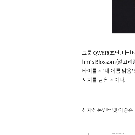
그룹 QWER(쵸단, 마젠타
hm's Blossom(알
타이틀곡 '내 이름 맑음
시지를 담은 곡이다.
전자신문인터넷 이승훈 기자 