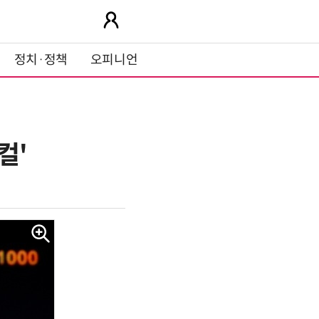
정치·정책
오피니언
컬'