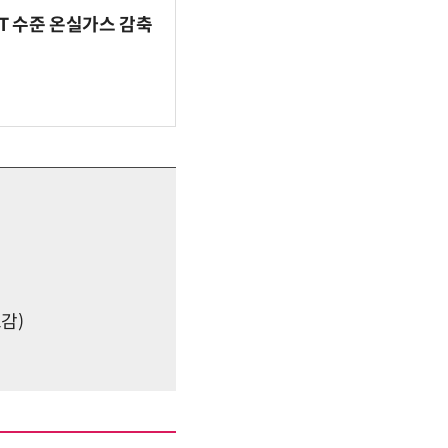
BT 수준 온실가스 감축
감)