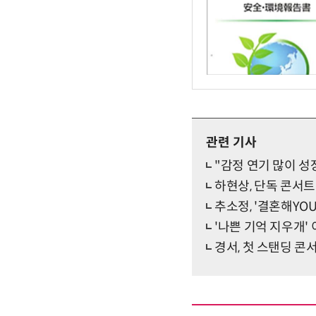
관련 기사
"감정 연기 많이 성
하현상, 단독 콘서트 
추소정, '결혼해Y
'나쁜 기억 지우개'
경서, 첫 스탠딩 콘서