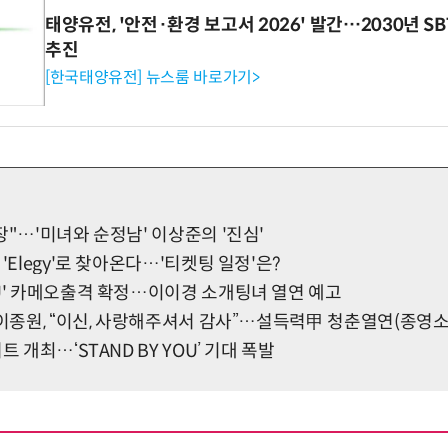
태양유전, '안전·환경 보고서 2026' 발간…2030년 S
추진
[한국태양유전] 뉴스룸 바로가기>
장"…'미녀와 순정남' 이상준의 '진심'
'Elegy'로 찾아온다…'티켓팅 일정'은?
OU' 카메오출격 확정…이이경 소개팅녀 열연 예고
 이종원, “이신, 사랑해주셔서 감사”…설득력甲 청춘열연(종영소
트 개최…‘STAND BY YOU’ 기대 폭발