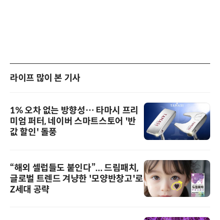
라이프 많이 본 기사
1% 오차 없는 방향성… 타마시 프리
미엄 퍼터, 네이버 스마트스토어 '반
값 할인' 돌풍
“해외 셀럽들도 붙인다”... 드림패치,
글로벌 트렌드 겨냥한 '모양반창고'로
Z세대 공략