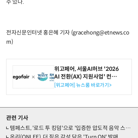
수 있다.
전자신문인터넷 홍은혜 기자 (gracehong@etnews.co
m)
위고페어, 서울AI허브 '2026
AI 전환(AX) 지원사업' 컨소
시엄 선정
[위고페어] 뉴스룸 바로가기>
관련 기사
템페스트, '로드 투 킹덤'으로 '입증한 압도적 음악 스펙트럼'
온리(ONLEE), 더 짙은 감성 담은 'Turn ON' 발매