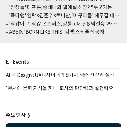
'탐정들' 데프콘, 송해나와 열애설 해명? "누군가는 일자리 잃어"
'푹다행' 영탁X김준수X토니안, '머구리돌' 해루질 대박 터졌다
'최강야구' 최강 몬스터즈, 강릉고에 9:8 역전승 '짜릿한 명승부'
AB6IX, 'BORN LIKE THIS' 컴백 스케줄러 공개
ET Events
AI × Design : UX디자이너의 5가지 생존 전략과 실전 대응 8월 28일 개최
“문서에 묻힌 지식을 꺼내, 회사의 판단력과 실행력으로 바꾸다” (8/20)
주요 행사
❯