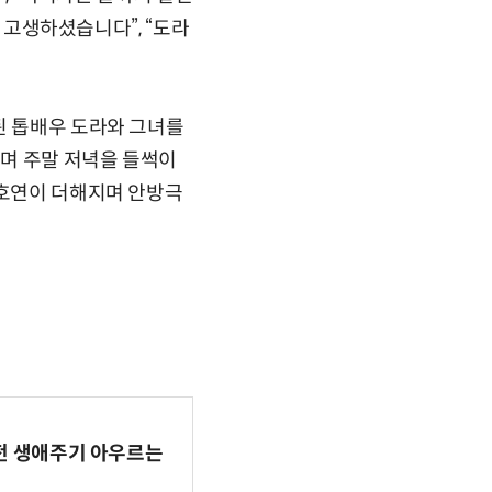
무 고생하셨습니다”, “도라
된 톱배우 도라와 그녀를
며 주말 저녁을 들썩이
 호연이 더해지며 안방극
AI 전 생애주기 아우르는