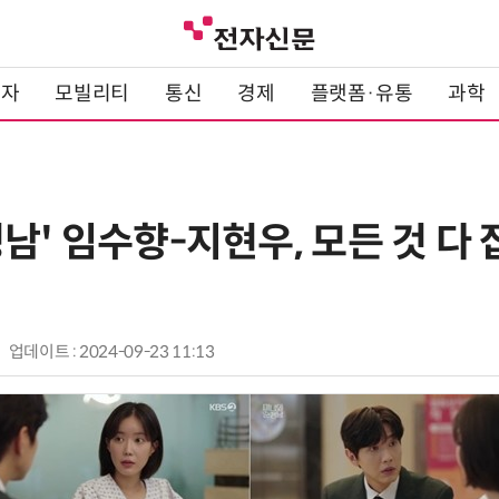
전자
모빌리티
통신
경제
플랫폼·유통
과학
남' 임수향-지현우, 모든 것 다 
업데이트 : 2024-09-23 11:13