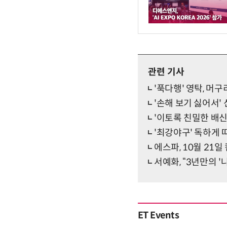
관련 기사
'푹다행' 영탁, 머
'손해 보기 싫어서'
'이토록 친밀한 배신
'최강야구' 독하게 
에스파, 10월 2
서예화, “3년만의 
ET Events