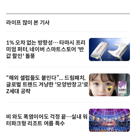
라이프 많이 본 기사
1% 오차 없는 방향성… 타마시 프리
미엄 퍼터, 네이버 스마트스토어 '반
값 할인' 돌풍
“해외 셀럽들도 붙인다”... 드림패치,
글로벌 트렌드 겨냥한 '모양반창고'로
Z세대 공략
비 와도 폭염이어도 걱정 끝…실내 워
터파크형 리조트 여름 특수