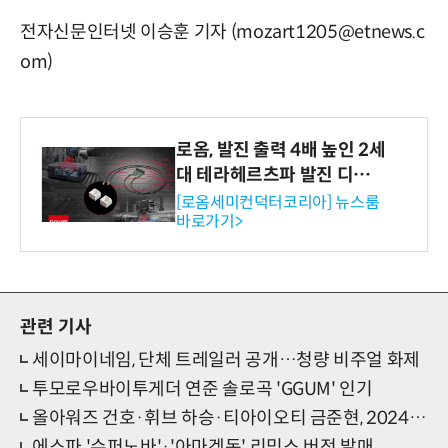
전자신문인터넷 이승훈 기자 (mozart1205@etnews.c
om)
로옴, 발진 출력 4배 높인 2세
대 테라헤르츠파 발진 디바이
스 개발
[로옴세미컨덕터코리아] 뉴스룸
바로가기>
관련 기사
세이마이네임, 단체 트레일러 공개…청량 비주얼 화제
투모로우바이투게더 연준 솔로곡 'GGUM' 인기
올아워즈 건호·휘브 하승·티아이오티 금준현, 2024 '선물' 컬래버레이션
에스파 '슈퍼노바'·'아마겟돈' 리믹스 버전 발매