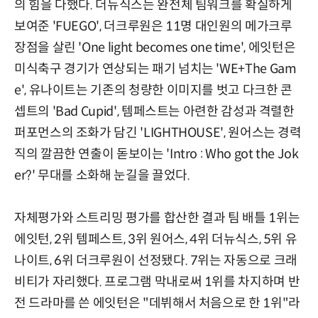
의 힘을 다했다. 더뉴식스는 완전체 팀워크를 확실하게
보여준 'FUEGO', 더크루원은 11명 대인원의 메가크루
장점을 살린 'One light becomes one time', 에잇턴은
미식축구 경기가 연상되는 패기 넘치는 'WE+The Gam
e', 유나이트는 기존의 청량한 이미지를 벗고 다크한 콘
셉트의 'Bad Cupid', 템페스트는 아련한 감성과 격렬한
퍼포먼스의 조화가 담긴 'LIGHTHOUSE', 원어스는 경력
직의 깔끔한 연출이 돋보이는 'Intro : Who got the Jok
er?' 무대를 소화해 눈길을 끌었다.
자체평가와 스트리밍 평가를 합산한 결과 팀 배틀 1위는
에잇턴, 2위 템페스트, 3위 원어스, 4위 더뉴식스, 5위 유
나이트, 6위 더크루원이 선정됐다. 7위는 자동으로 크래
비티가 자리했다. 프로그램 막내로써 1위를 차지하며 반
전 드라마를 쓴 에잇턴은 "데뷔해서 처음으로 한 1위"라