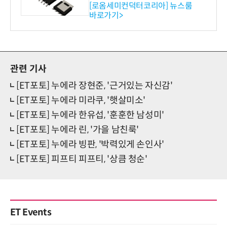
ET 개발
[로옴세미컨덕터코리아] 뉴스룸
바로가기>
관련 기사
[ET포토] 누에라 장현준, '근거있는 자신감'
[ET포토] 누에라 미라쿠, '햇살미소'
[ET포토] 누에라 한유섭, '훈훈한 남성미'
[ET포토] 누에라 린, '가을 남친룩'
[ET포토] 누에라 빙판, '박력있게 손인사'
[ET포토] 피프티 피프티, '상큼 청순'
ET Events