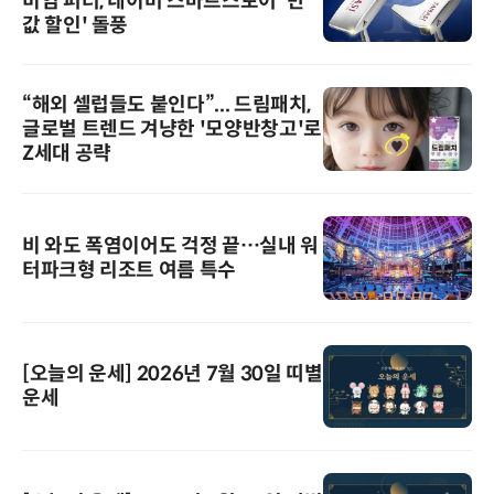
미엄 퍼터, 네이버 스마트스토어 '반
값 할인' 돌풍
“해외 셀럽들도 붙인다”... 드림패치,
글로벌 트렌드 겨냥한 '모양반창고'로
Z세대 공략
비 와도 폭염이어도 걱정 끝…실내 워
터파크형 리조트 여름 특수
[오늘의 운세] 2026년 7월 30일 띠별
운세