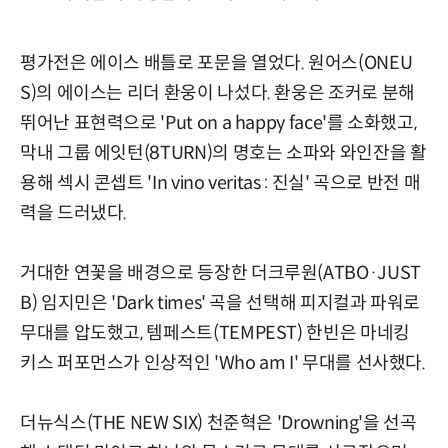
평가전은 에이스 배틀로 포문을 열었다. 원어스(ONEU
S)의 에이스는 리더 환웅이 나섰다. 환웅은 조커로 분해
뛰어난 표현력으로 'Put on a happy face'를 소화했고,
막내 그룹 에잇턴(8TURN)의 명호는 소파와 와인잔을 활
용해 섹시 콘셉트 'In vino veritas : 진실' 곡으로 반전 매
력을 드러냈다.
거대한 연꽃을 배경으로 등장한 더크루원(ATBO·JUST
B) 임지민은 'Dark times' 곡을 선택해 피지컬과 파워로
무대를 압도했고, 템페스트(TEMPEST) 한빈은 마네킹
키스 퍼포먼스가 인상적인 'Who am I' 무대를 선사했다.
더뉴식스(THE NEW SIX) 천준혁은 'Drowning'을 선곡