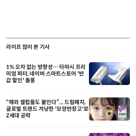
라이프 많이 본 기사
1% 오차 없는 방향성… 타마시 프리
미엄 퍼터, 네이버 스마트스토어 '반
값 할인' 돌풍
“해외 셀럽들도 붙인다”... 드림패치,
글로벌 트렌드 겨냥한 '모양반창고'로
Z세대 공략