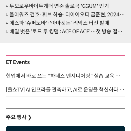
투모로우바이투게더 연준 솔로곡 'GGUM' 인기
올아워즈 건호·휘브 하승·티아이오티 금준현, 2024 '선물' 컬래버레이션
에스파 '슈퍼노바'·'아마겟돈' 리믹스 버전 발매
베일 벗은 '로드 투 킹덤 : ACE OF ACE'…첫 방송 결과는?
ET Events
현업에서 바로 쓰는 "하네스 엔지니어링" 실습 교육 워크숍 8월 20일 개최
[올쇼TV] AI 인프라를 관측하고, AI로 운영을 혁신하다 (8월 11일 생방송)
주요 행사
❯