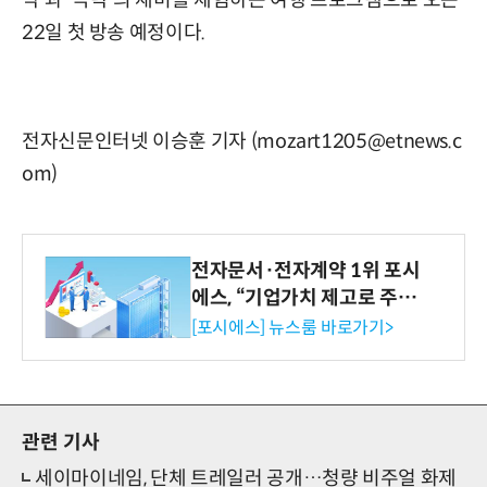
악'과 '극락'의 재미를 체험하는 여행 프로그램으로 오는
22일 첫 방송 예정이다.
전자신문인터넷 이승훈 기자 (mozart1205@etnews.c
om)
전자문서·전자계약 1위 포시
에스, “기업가치 제고로 주주
환원 강화” 계획 공시
[포시에스] 뉴스룸 바로가기>
관련 기사
세이마이네임, 단체 트레일러 공개…청량 비주얼 화제