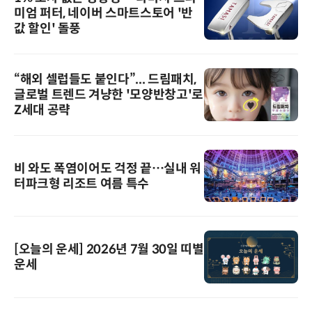
미엄 퍼터, 네이버 스마트스토어 '반
값 할인' 돌풍
“해외 셀럽들도 붙인다”... 드림패치,
글로벌 트렌드 겨냥한 '모양반창고'로
Z세대 공략
비 와도 폭염이어도 걱정 끝…실내 워
터파크형 리조트 여름 특수
[오늘의 운세] 2026년 7월 30일 띠별
운세