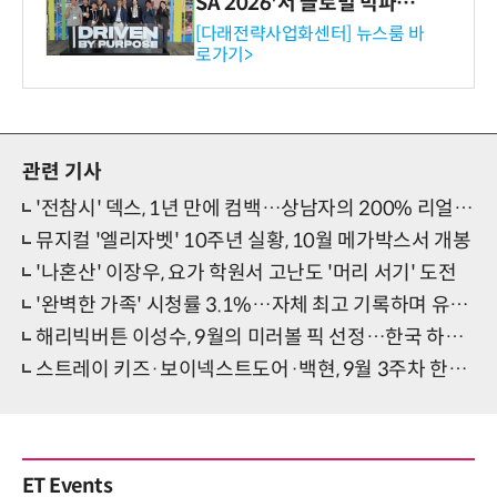
SA 2026'서 글로벌 빅파마
와의 비즈니스 미팅 지원…K
[다래전략사업화센터] 뉴스룸 바
로가기>
-바이오 해외 진출 교두보 확
보
관련 기사
'전참시' 덱스, 1년 만에 컴백…상남자의 200% 리얼 일상 공개
뮤지컬 '엘리자벳' 10주년 실황, 10월 메가박스서 개봉
'나혼산' 이장우, 요가 학원서 고난도 '머리 서기' 도전
'완벽한 가족' 시청률 3.1%…자체 최고 기록하며 유종의 미
해리빅버튼 이성수, 9월의 미러볼 픽 선정…한국 하드록 아이콘
스트레이 키즈·보이넥스트도어·백현, 9월 3주차 한터차트 국가별 1위…'이변은 없다'
ET Events