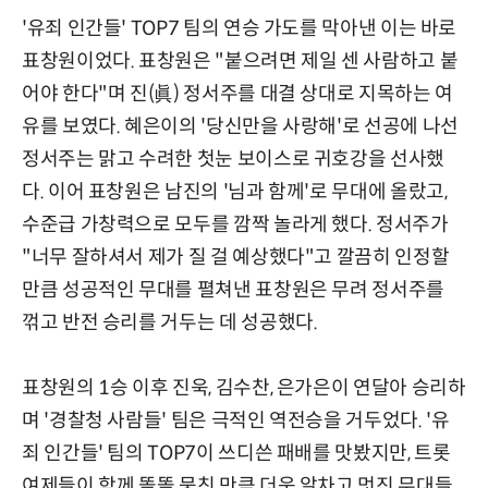
'유죄 인간들' TOP7 팀의 연승 가도를 막아낸 이는 바로
표창원이었다. 표창원은 "붙으려면 제일 센 사람하고 붙
어야 한다"며 진(眞) 정서주를 대결 상대로 지목하는 여
유를 보였다. 혜은이의 '당신만을 사랑해'로 선공에 나선
정서주는 맑고 수려한 첫눈 보이스로 귀호강을 선사했
다. 이어 표창원은 남진의 '님과 함께'로 무대에 올랐고,
수준급 가창력으로 모두를 깜짝 놀라게 했다. 정서주가
"너무 잘하셔서 제가 질 걸 예상했다"고 깔끔히 인정할
만큼 성공적인 무대를 펼쳐낸 표창원은 무려 정서주를
꺾고 반전 승리를 거두는 데 성공했다.
표창원의 1승 이후 진욱, 김수찬, 은가은이 연달아 승리하
며 '경찰청 사람들' 팀은 극적인 역전승을 거두었다. '유
죄 인간들' 팀의 TOP7이 쓰디쓴 패배를 맛봤지만, 트롯
여제들이 함께 똘똘 뭉친 만큼 더욱 알차고 멋진 무대들