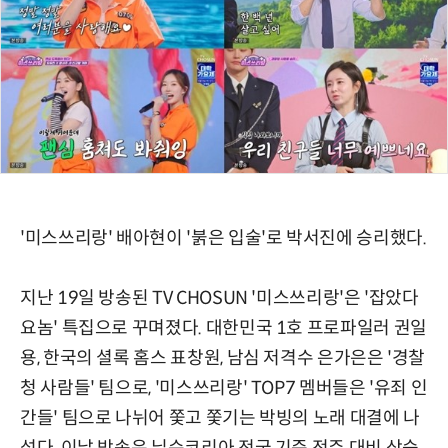
'미스쓰리랑' 배아현이 '붉은 입술'로 박서진에 승리했다.
지난 19일 방송된 TV CHOSUN '미스쓰리랑'은 '잡았다
요놈' 특집으로 꾸며졌다. 대한민국 1호 프로파일러 권일
용, 한국의 셜록 홈스 표창원, 남심 저격수 은가은은 '경찰
청 사람들' 팀으로, '미스쓰리랑' TOP7 멤버들은 '유죄 인
간들' 팀으로 나뉘어 쫓고 쫓기는 박빙의 노래 대결에 나
섰다. 이날 방송은 닐슨코리아 전국 기준 전주 대비 상승