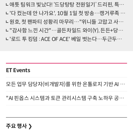
애틋 팀워크 빛났다! ‘드당탕탕 전원일기’ 드리핀, 특별 바비큐 파티
'다 컸는데 안 나가요', 10월 1일 첫 방송…캥거루족 라인업 완성
원호, 첫 팬파티 성황리 마무리…"위니들 고맙고 사랑해!" 뭉클
"감사함 느낀 시간"…골든차일드 와이(Y), 든든+당당 '만기 전역'
'로드 투 킹덤 : ACE OF ACE' 베일 벗는다…두근두근 'D-DAY'
ET Events
모든 업무 담당자(비개발자)를 위한 온톨로지 기반 AI 지식체계 설계 1-day 워크숍 8월 20일 개최
"AI 핀옵스 시스템과 토큰 관리시스템 구축 노하우 공개" 잠실 한국광고문화회관 2층 대회의실 (8/21)
주요 행사
❯