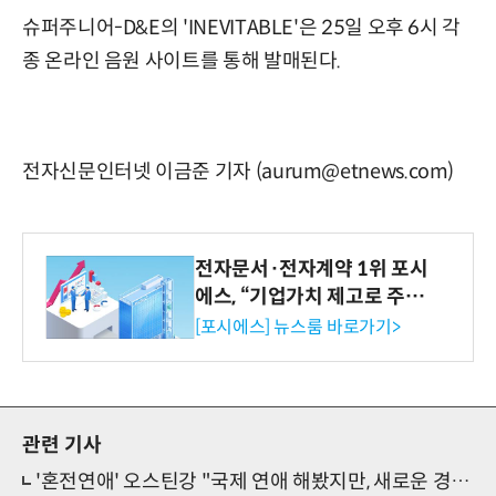
슈퍼주니어-D&E의 'INEVITABLE'은 25일 오후 6시 각
종 온라인 음원 사이트를 통해 발매된다.
전자신문인터넷 이금준 기자 (aurum@etnews.com)
전자문서·전자계약 1위 포시
에스, “기업가치 제고로 주주
환원 강화” 계획 공시
[포시에스] 뉴스룸 바로가기>
관련 기사
'혼전연애' 오스틴강 "국제 연애 해봤지만, 새로운 경험 많이 해"