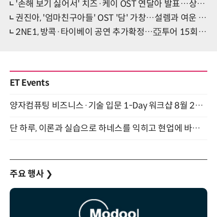
'손해 보기 싫어서' 치즈·케이 OST 연달아 발표…상승세 이어간다
권진아, '엄마친구아들' OST '담' 가창…설렘과 여운 극대화
2NE1, 방콕·타이베이 공연 추가확정…亞투어 15회차 규모 확장
ET Events
양자컴퓨팅 비즈니스·기술 입문 1-Day 워크샵 8월 28일 개최
단 하루, 이론과 실습으로 하네스를 익히고 현업에 바로 쓰는 핸즈온 워크숍 (8/20)
주요 행사
❯