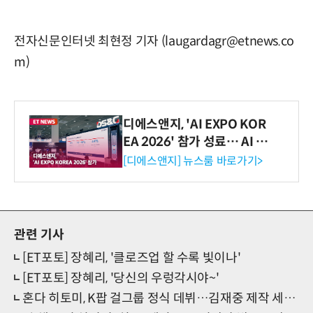
전자신문인터넷 최현정 기자 (laugardagr@etnews.co
m)
디에스앤지, 'AI EXPO KOR
EA 2026' 참가 성료… AI 전
생애주기 아우르는 통합 솔루
[디에스앤지] 뉴스룸 바로가기>
션 선봬 [영상]
관련 기사
[ET포토] 장혜리, '클로즈업 할 수록 빛이나'
[ET포토] 장혜리, '당신의 우렁각시야~'
혼다 히토미, K팝 걸그룹 정식 데뷔…김재중 제작 세이마이네임 합류