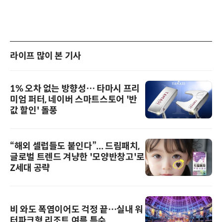
라이프 많이 본 기사
1% 오차 없는 방향성… 타마시 프리
미엄 퍼터, 네이버 스마트스토어 '반
값 할인' 돌풍
“해외 셀럽들도 붙인다”... 드림패치,
글로벌 트렌드 겨냥한 '모양반창고'로
Z세대 공략
비 와도 폭염이어도 걱정 끝…실내 워
터파크형 리조트 여름 특수