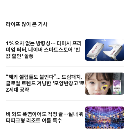
라이프 많이 본 기사
1% 오차 없는 방향성… 타마시 프리
미엄 퍼터, 네이버 스마트스토어 '반
값 할인' 돌풍
“해외 셀럽들도 붙인다”... 드림패치,
글로벌 트렌드 겨냥한 '모양반창고'로
Z세대 공략
비 와도 폭염이어도 걱정 끝…실내 워
터파크형 리조트 여름 특수