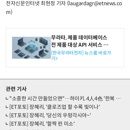
전자신문인터넷 최현정 기자 (laugardagr@etnews.co
m)
무라타, 제품 데이터베이스
전 제품 대상 API 서비스 제
공…73개 제품 카테고리로
[한국무라타전자] 뉴스룸 바로가
기>
확대
관련 기사
"소중한 시간 만들었으면"…하이키, 4人4色 '한복 자태' 눈길
[ET포토] 장혜리, '클로즈업 할 수록 빛이나'
[ET포토] 장혜리, '당신의 우렁각시야~'
[ET포토] 장혜리, '할짝 핀 미소'