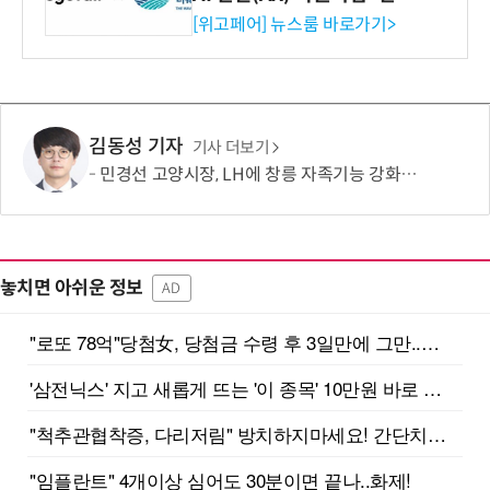
시엄 선정
[위고페어] 뉴스룸 바로가기>
김동성 기자
기사 더보기
민경선 고양시장, LH에 창릉 자족기능 강화·벌말마을 편입 요청
놓치면 아쉬운 정보
AD