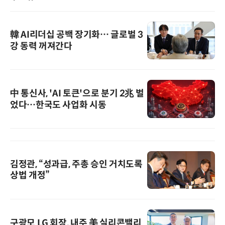
韓 AI리더십 공백 장기화… 글로벌 3
강 동력 꺼져간다
中 통신사, 'AI 토큰'으로 분기 2兆 벌
었다…한국도 사업화 시동
김정관, “성과급, 주총 승인 거치도록
상법 개정”
구광모 LG 회장, 내주 美 실리콘밸리