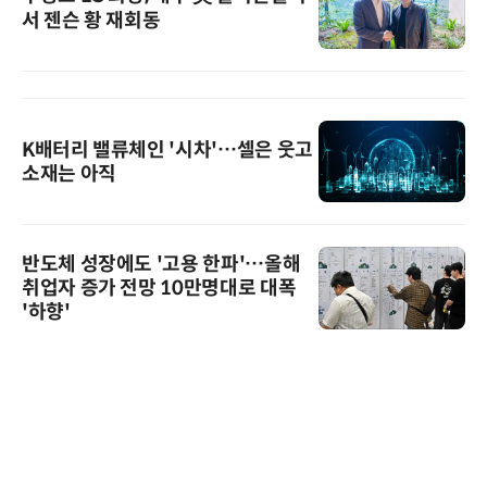
서 젠슨 황 재회동
K배터리 밸류체인 '시차'…셀은 웃고
소재는 아직
반도체 성장에도 '고용 한파'…올해
취업자 증가 전망 10만명대로 대폭
'하향'