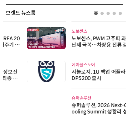
브랜드 뉴스룸
노보센스
노보센스, PWM 고주파 과도 간섭
난제 극복…차량용 전류 감지 증폭
기
에이블스토어
시놀로지, 1U 백업 어플라이언스
DP5200 출시
슈퍼솔루션
슈퍼솔루션, 2026 Next-Gen AI C
ooling Summit 성황리 성료