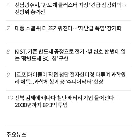
6
전남광주시, '반도체 클러스터 지정' 긴급 점검회의…
전방위 총력전
7
태풍 소멸 뒤 더 뜨거워진다…'재난급 폭염' 장기화
8
KIST, 기존 반도체 공정으로 전기·빛 신호 한 번에 읽
는 '광반도체 BCI 칩' 구현
9
[르포]아이들이 직접 첨단 전자현미경 다루며 과학원
리 체득...과학체험 제공 '주니어닥터' 현장
10
전북 김제에 캐나다 첨단 배터리 기업 들어선다…
2030년까지 893억 투입
주요뉴스