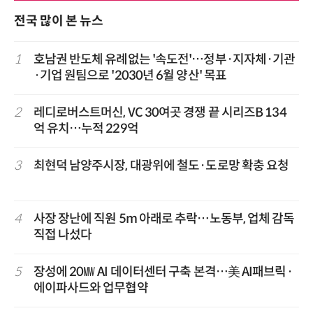
전국 많이 본 뉴스
1
호남권 반도체 유례없는 '속도전'…정부·지자체·기관
·기업 원팀으로 '2030년 6월 양산' 목표
2
레디로버스트머신, VC 30여곳 경쟁 끝 시리즈B 134
억 유치…누적 229억
3
최현덕 남양주시장, 대광위에 철도·도로망 확충 요청
4
사장 장난에 직원 5m 아래로 추락…노동부, 업체 감독
직접 나섰다
5
장성에 20㎿ AI 데이터센터 구축 본격…美 AI패브릭·
에이파사드와 업무협약