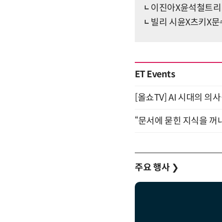
이진아X윤석철트리오
빌리 시윤X츠키X문수
ET Events
[올쇼TV] AI 시대의 의사
“문서에 묻힌 지식을 꺼내
주요 행사
❯