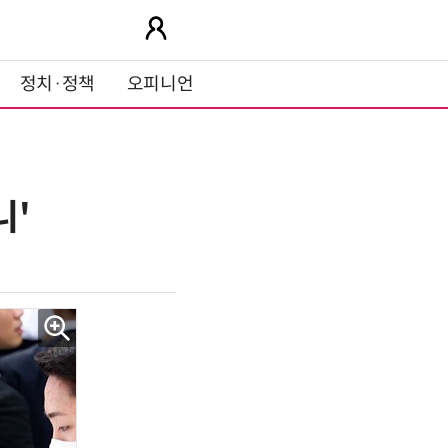
정치·정책
오피니언
니'