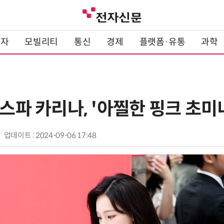
전자
모빌리티
통신
경제
플랫폼·유통
과학
에스파 카리나, '아찔한 핑크 초미
업데이트 : 2024-09-06 17:48