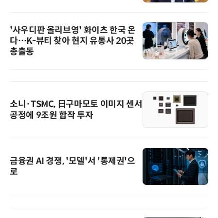
'사우디판 올리브영' 화이츠 한국 온
다…K-뷰티 찾아 현지 유통사 20곳
총출동
소니·TSMC, 日구마모토 이미지 센서
공정에 9조원 합작 투자
금융권 AI 경쟁, '모델'서 '통제권'으
로