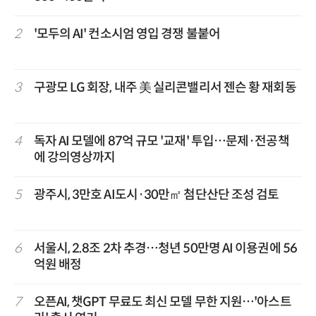
2
'모두의 AI' 컨소시엄 영입 경쟁 불붙어
3
구광모 LG 회장, 내주 美 실리콘밸리서 젠슨 황 재회동
4
독자 AI 모델에 87억 규모 '교재' 투입…문제·전공책
에 강의영상까지
5
광주시, 3만호 AI도시·30만㎡ 첨단산단 조성 검토
6
서울시, 2.8조 2차 추경…청년 50만명 AI 이용권에 56
억원 배정
7
오픈AI, 챗GPT 무료도 최신 모델 무한 지원…'아스트