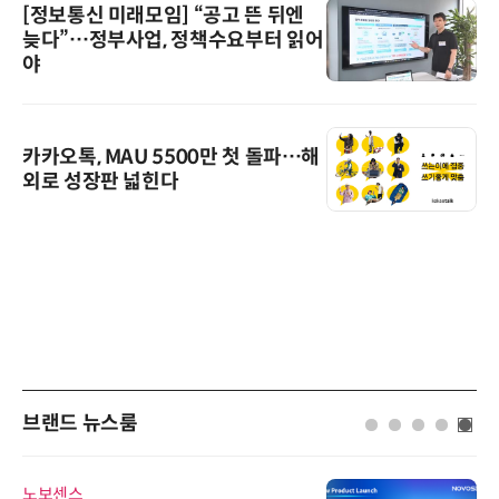
[정보통신 미래모임] “공고 뜬 뒤엔
늦다”…정부사업, 정책수요부터 읽어
야
카카오톡, MAU 5500만 첫 돌파…해
외로 성장판 넓힌다
브랜드 뉴스룸
노보센스