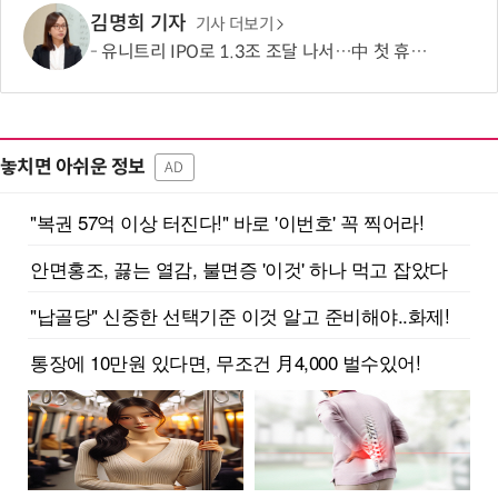
김명희 기자
기사 더보기
유니트리 IPO로 1.3조 조달 나서…中 첫 휴머노이드 상장사 탄생 임박
놓치면 아쉬운 정보
AD