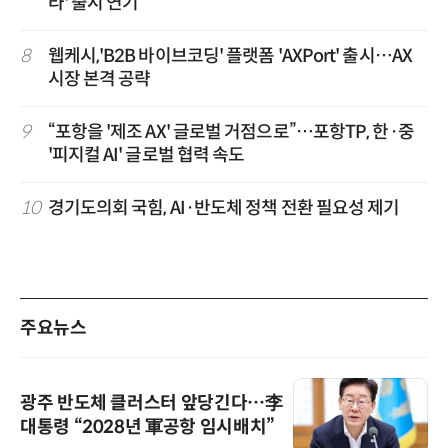
라' 출시 연기
8
웹케시,'B2B 바이브코딩' 플랫폼 'AXPort' 출시…AX
시장 본격 공략
9
“포항을 '제조 AX' 글로벌 거점으로”…포항TP, 한·중
'피지컬 AI' 글로벌 협력 속도
10
경기도의회 국힘, AI·반도체 정책 전환 필요성 제기
주요뉴스
광주 반도체 클러스터 앞당긴다…李
대통령 “2028년 軍공항 임시배치”