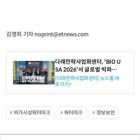
김명희 기자 noprint@etnews.com
다래전략사업화센터, 'BIO U
SA 2026'서 글로벌 빅파마
와의 비즈니스 미팅 지원…K
[다래전략사업화센터] 뉴스룸 바
로가기>
-바이오 해외 진출 교두보 확
보
비가시성워터마크
워터마크
정보보안