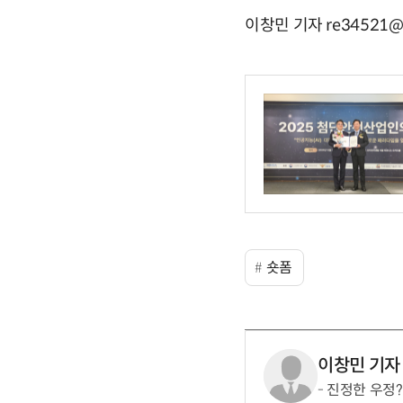
이창민 기자 re34521@e
숏폼
이창민 기자
진정한 우정?