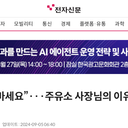
전자
모빌리티
통신
경제
플랫폼·유통
과학
 마세요”···주유소 사장님의 이
업데이트 : 2024-09-05 06:40