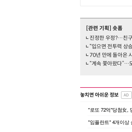
[관련 기획]
숏폼
진정한 우정?…친구 
“입으면 전투력 상
70년 만에 돌아온
“계속 쫓아왔다”…
놓치면 아쉬운 정보
AD