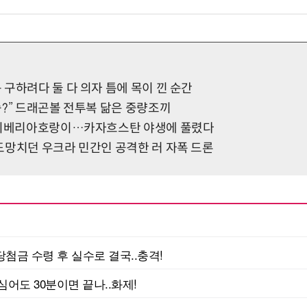
구하려다 둘 다 의자 틈에 목이 낀 순간
승?” 드래곤볼 전투복 닮은 중량조끼
 시베리아호랑이…카자흐스탄 야생에 풀렸다
도망치던 우크라 민간인 공격한 러 자폭 드론