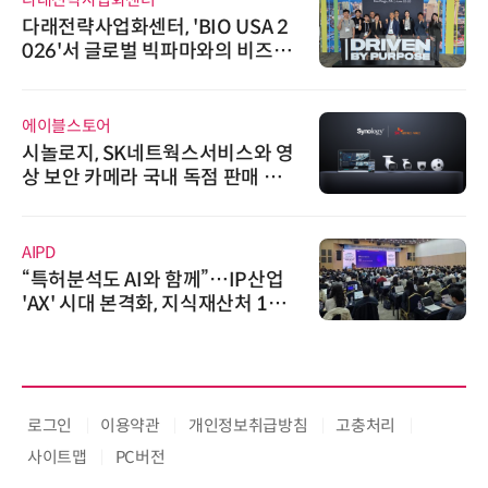
다래전략사업화센터, 'BIO USA 2
026'서 글로벌 빅파마와의 비즈니
스 미팅 지원…K-바이오 해외 진출
교두보 확보
에이블스토어
시놀로지, SK네트웍스서비스와 영
상 보안 카메라 국내 독점 판매 파
트너십 체결
AIPD
“특허분석도 AI와 함께”…IP산업
'AX' 시대 본격화, 지식재산처 1호
AI IP데이터분석사 탄생
로그인
이용약관
개인정보취급방침
고충처리
사이트맵
PC버전