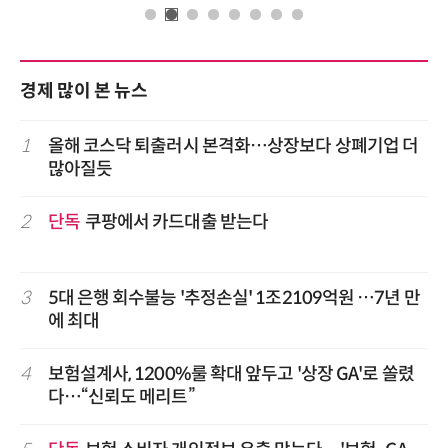
경제 많이 본 뉴스
1
올해 코스닥 퇴출러시 본격화…상장보다 상폐기업 더
많아질듯
2
단독
쿠팡에서 카드대출 받는다
3
5대 은행 회수불능 '추정손실' 1조2109억원 …7년 만
에 최대
4
보험설계사, 1200%룰 확대 앞두고 '상장 GA'로 쏠렸
다…“신뢰도 메리트”