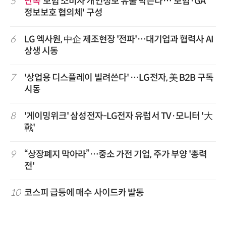
5
단독
보험 소비자 개인정보 유출 막는다…'보험·GA
정보보호 협의체' 구성
6
LG 엑사원, 中企 제조현장 '전파'…대기업과 협력사 AI
상생 시동
7
'상업용 디스플레이 빌려쓴다' …LG전자, 美 B2B 구독
시동
8
'게이밍위크' 삼성전자-LG전자 유럽서 TV·모니터 '大
戰'
9
“상장폐지 막아라”…중소 가전 기업, 주가 부양 '총력
전'
10
코스피 급등에 매수 사이드카 발동