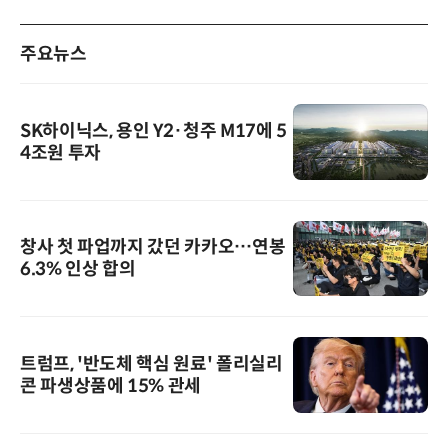
주요뉴스
SK하이닉스, 용인 Y2·청주 M17에 5
4조원 투자
창사 첫 파업까지 갔던 카카오…연봉
6.3% 인상 합의
트럼프, '반도체 핵심 원료' 폴리실리
콘 파생상품에 15% 관세