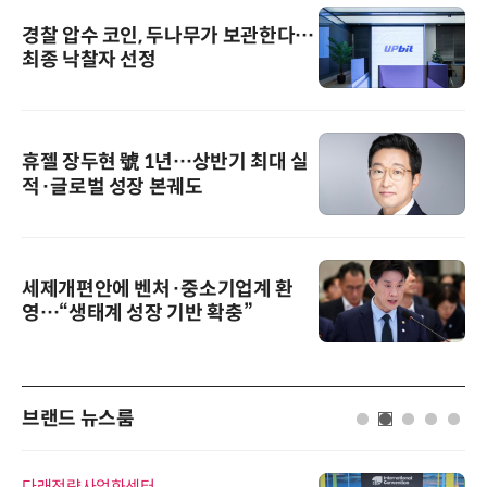
경찰 압수 코인, 두나무가 보관한다…
최종 낙찰자 선정
휴젤 장두현 號 1년…상반기 최대 실
적·글로벌 성장 본궤도
세제개편안에 벤처·중소기업계 환
영…“생태계 성장 기반 확충”
브랜드 뉴스룸
다래전략사업화센터