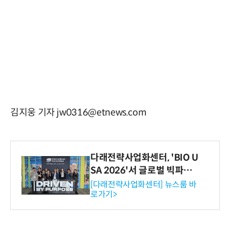
김지웅 기자 jw0316@etnews.com
다래전략사업화센터, 'BIO U
SA 2026'서 글로벌 빅파마
와의 비즈니스 미팅 지원…K
[다래전략사업화센터] 뉴스룸 바
로가기>
-바이오 해외 진출 교두보 확
보