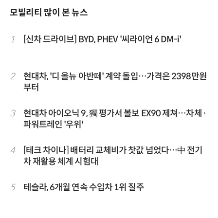
모빌리티 많이 본 뉴스
1
[신차 드라이브] BYD, PHEV '씨라이언 6 DM-i'
2
현대차, '디 올뉴 아반떼' 계약 돌입…가격은 2398만원
부터
3
현대차 아이오닉 9, 獨 평가서 볼보 EX90 제쳐…차체·
파워트레인 '우위'
4
[테크 차이나] 배터리 교체비가 찻값 넘었다…中 전기
차 재활용 체계 시험대
5
테슬라, 6개월 연속 수입차 1위 질주