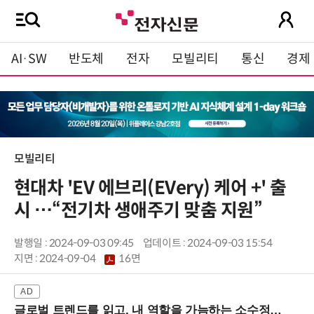
AI·SW
반도체
전자
모빌리티
통신
경제
모빌리티
현대차 'EV 에브리(EVery) 케어 +' 출
시 …“전기차 생애주기 맞춤 지원”
발행일 : 2024-09-03 09:45
업데이트 : 2024-09-03 15:54
지면 :
2024-09-04
16면
글로벌 트렌드를 읽고, 내 역할을 가늠하는 소수정예 실습 워크숍 (8/28 신논현역)