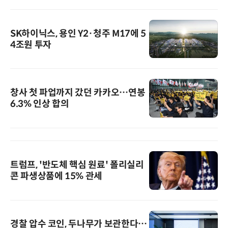
SK하이닉스, 용인 Y2·청주 M17에 5
4조원 투자
창사 첫 파업까지 갔던 카카오…연봉
6.3% 인상 합의
트럼프, '반도체 핵심 원료' 폴리실리
콘 파생상품에 15% 관세
경찰 압수 코인, 두나무가 보관한다…