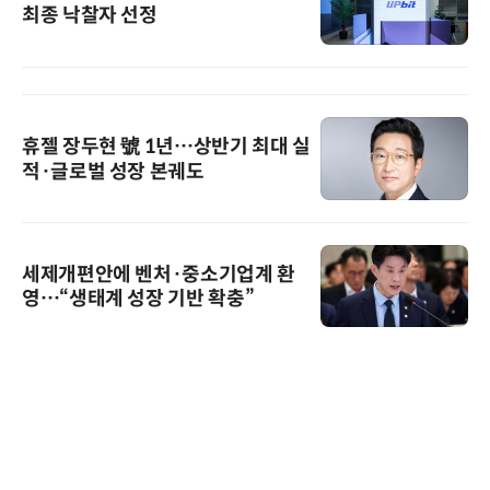
최종 낙찰자 선정
휴젤 장두현 號 1년…상반기 최대 실
적·글로벌 성장 본궤도
세제개편안에 벤처·중소기업계 환
영…“생태계 성장 기반 확충”