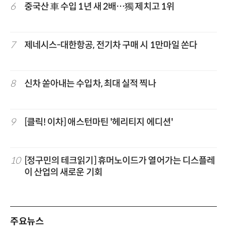
6
중국산 車 수입 1년 새 2배…獨 제치고 1위
7
제네시스-대한항공, 전기차 구매 시 1만마일 쏜다
8
신차 쏟아내는 수입차, 최대 실적 찍나
9
[클릭! 이차] 애스턴마틴 '헤리티지 에디션'
10
[정구민의 테크읽기] 휴머노이드가 열어가는 디스플레
이 산업의 새로운 기회
주요뉴스