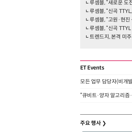
루셈블, “새로운 도
루셈블, “신곡 TT
루셈블, “고원·현진
루셈블, “신곡 TTY
트렌드지, 본격 미주
ET Events
모든 업무 담당자(비개발자
“큐비트·양자 알고리즘·Qi
주요 행사
❯