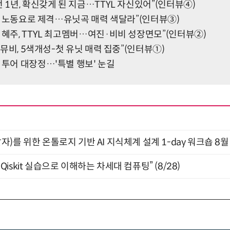
전 1년, 확신갖게 된 지금…TTYL 자신있어”(인터뷰④)
YL, 노동요로 제격…유닛곡 매력 색달라”(인터뷰③)
·혜주, TTYL 최고멤버…여진·비비 성장면모”(인터뷰②)
L 뮤비, 5색개성-첫 유닛 매력 집중”(인터뷰①)
 투어 대장정…'특별 행보' 눈길
)를 위한 온톨로지 기반 AI 지식체계 설계 1-day 워크숍 8월
skit 실습으로 이해하는 차세대 컴퓨팅” (8/28)