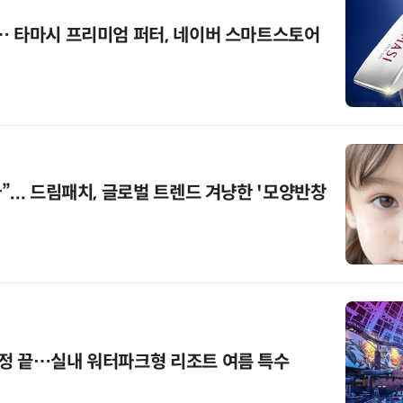
… 타마시 프리미엄 퍼터, 네이버 스마트스토어
... 드림패치, 글로벌 트렌드 겨냥한 '모양반창
정 끝…실내 워터파크형 리조트 여름 특수