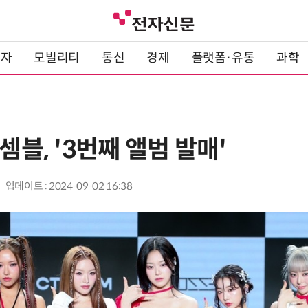
전자
모빌리티
통신
경제
플랫폼·유통
과학
셈블, '3번째 앨범 발매'
업데이트 : 2024-09-02 16:38