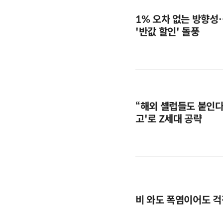
1% 오차 없는 방향성
'반값 할인' 돌풍
“해외 셀럽들도 붙인다”
고'로 Z세대 공략
비 와도 폭염이어도 걱