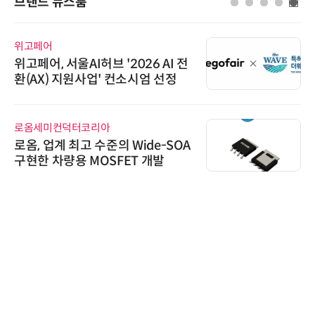
브랜드 뉴스룸
위고페어
위고페어, 서울AI허브 '2026 AI 전
환(AX) 지원사업' 컨소시엄 선정
로옴세미컨덕터코리아
로옴, 업계 최고 수준의 Wide-SOA
구현한 차량용 MOSFET 개발