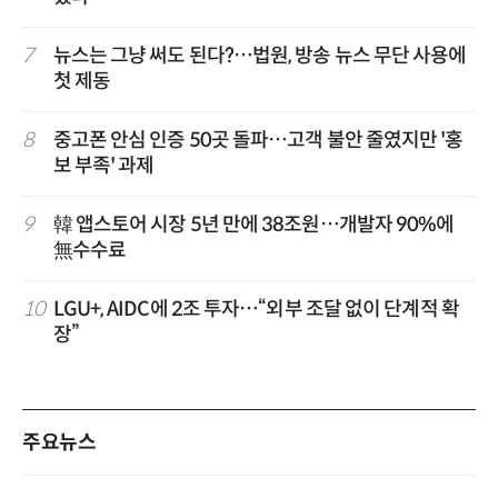
7
뉴스는 그냥 써도 된다?…법원, 방송 뉴스 무단 사용에
첫 제동
8
중고폰 안심 인증 50곳 돌파…고객 불안 줄였지만 '홍
보 부족' 과제
9
韓 앱스토어 시장 5년 만에 38조원…개발자 90%에
無수수료
10
LGU+, AIDC에 2조 투자…“외부 조달 없이 단계적 확
장”
주요뉴스