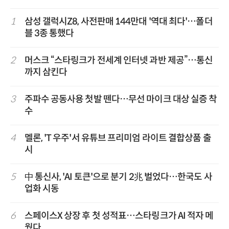
1
삼성 갤럭시Z8, 사전판매 144만대 '역대 최다'…폴더
블 3종 통했다
2
머스크 “스타링크가 전세계 인터넷 과반 제공”…통신
까지 삼킨다
3
주파수 공동사용 첫발 뗀다…무선 마이크 대상 실증 착
수
4
멜론, 'T 우주'서 유튜브 프리미엄 라이트 결합상품 출
시
5
中 통신사, 'AI 토큰'으로 분기 2兆 벌었다…한국도 사
업화 시동
6
스페이스X 상장 후 첫 성적표…스타링크가 AI 적자 메
웠다