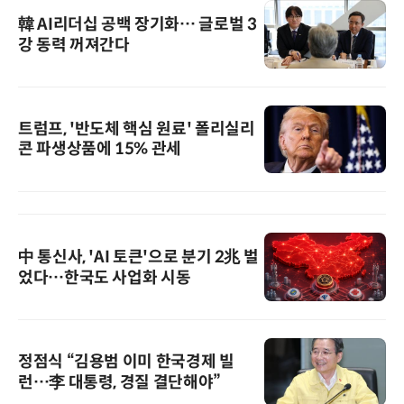
韓 AI리더십 공백 장기화… 글로벌 3
강 동력 꺼져간다
트럼프, '반도체 핵심 원료' 폴리실리
콘 파생상품에 15% 관세
中 통신사, 'AI 토큰'으로 분기 2兆 벌
었다…한국도 사업화 시동
정점식 “김용범 이미 한국경제 빌
런…李 대통령, 경질 결단해야”