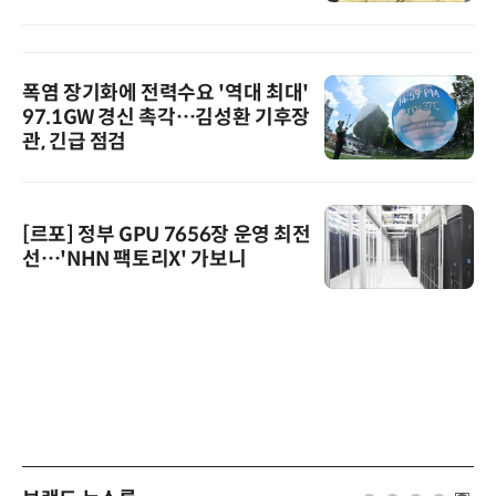
폭염 장기화에 전력수요 '역대 최대'
97.1GW 경신 촉각…김성환 기후장
관, 긴급 점검
[르포] 정부 GPU 7656장 운영 최전
선…'NHN 팩토리X' 가보니