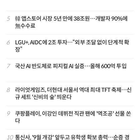
5
韓 앱스토어 시장 5년 만에 38조원…개발자 90%에
無수수료
6
LGU+, AIDC에 2조 투자…“외부 조달 없이 단계적 확
장”
7
국산 AI 반도체로 피지컬 AI 실증…올해 600억 투입
8
라이엇게임즈, 더현대 서울서 역대 최대 TFT 축제…신
규 세트 '신비의 숲' 띄운다
9
쿠팡플레이, 이강인 데뷔전 직관 팬에 '역조공' 선물 쏜
다
10
통신사, '9월 개강' 앞두고 유학생 확보 총력…순증 경