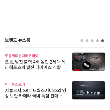
브랜드 뉴스룸
로옴세미컨덕터코리아
로옴, 발진 출력 4배 높인 2세대 테
라헤르츠파 발진 디바이스 개발
에이블스토어
시놀로지, SK네트웍스서비스와 영
상 보안 카메라 국내 독점 판매 파
트너십 체결