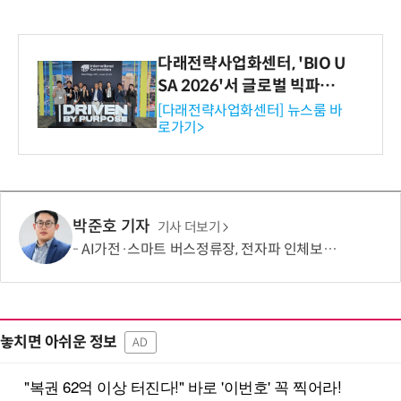
다래전략사업화센터, 'BIO U
SA 2026'서 글로벌 빅파마
와의 비즈니스 미팅 지원…K
[다래전략사업화센터] 뉴스룸 바
로가기>
-바이오 해외 진출 교두보 확
보
박준호 기자
기사 더보기
AI가전·스마트 버스정류장, 전자파 인체보호기준 충족
놓치면 아쉬운 정보
AD