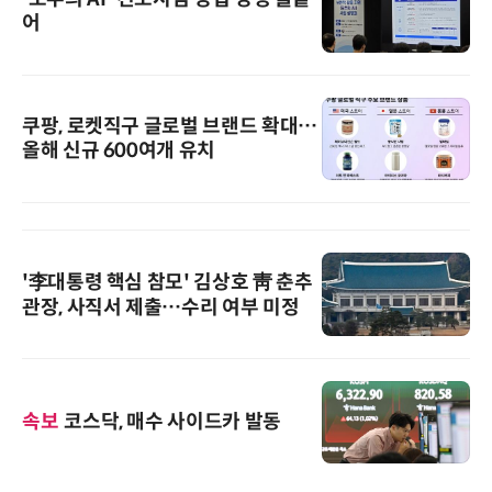
어
쿠팡, 로켓직구 글로벌 브랜드 확대…
올해 신규 600여개 유치
'李대통령 핵심 참모' 김상호 靑 춘추
관장, 사직서 제출…수리 여부 미정
속보
코스닥, 매수 사이드카 발동