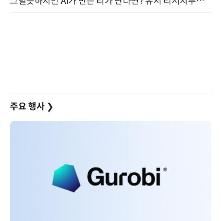
그럴듯하지만 AI가 만든 티가 난다면? 유저 리서치부터 배포까지! (9/15)
주요 행사
❯