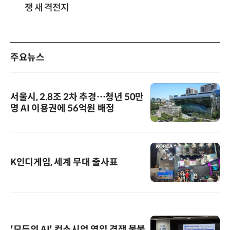
쟁 새 격전지
주요뉴스
서울시, 2.8조 2차 추경…청년 50만
명 AI 이용권에 56억원 배정
K인디게임, 세계 무대 출사표
'모두의 AI' 컨소시엄 영입 경쟁 불붙