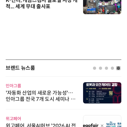
K-인디, 게임스컴서 글로벌 시장 개
척... 세계 무대 출사표
브랜드 뉴스룸
인아그룹
'자동화 산업의 새로운 가능성'…
인아그룹 전국 7개 도시 세미나 페
어 개최
위고페어
위고페어, 서울AI허브 '2026 AI 전