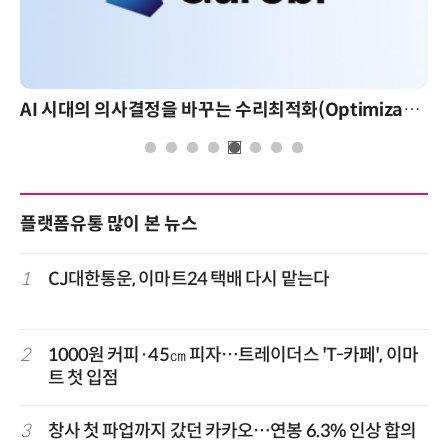
AI 시대의 의사결정을 바꾸는 수리최적화(Optimization): 실제 산업 적용 사례와 활용 전략
플랫폼유통 많이 본 뉴스
1
CJ대한통운, 이마트24 택배 다시 맡는다
2
1000원 커피·45㎝ 피자…트레이더스 'T-카페', 이마
트 첫 입점
3
창사 첫 파업까지 갔던 카카오…연봉 6.3% 인상 합의