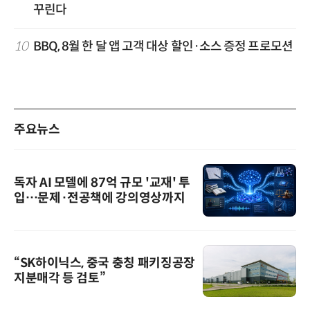
꾸린다
10
BBQ, 8월 한 달 앱 고객 대상 할인·소스 증정 프로모션
주요뉴스
독자 AI 모델에 87억 규모 '교재' 투
입…문제·전공책에 강의영상까지
“SK하이닉스, 중국 충칭 패키징공장
지분매각 등 검토”