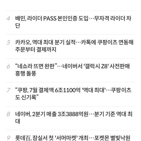
4
배민, 라이더 PASS 본인인증 도입…무자격 라이더 차
단
5
카카오, 역대 최대 분기 실적…카톡에 쿠팡이츠 연동해
주문부터 결제까지
6
“네쇼라 뜨면 완판”…네이버서 '갤럭시 Z8' 사전판매
흥행 돌풍
7
“쿠팡, 7월 결제액 6조1100억 '역대 최대'…쿠팡이츠
도 신기록”
8
네이버, 2분기 매출 3조3888억원…분기 기준 역대 최
대
9
롯데百, 잠실서 첫 '서머마켓' 개최…포켓몬 별빛낙원