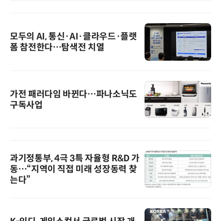
모두의 AI, 통신·AI·클라우드·플랫
폼 참전한다…탐색전 치열
가전 패러다임 바뀐다…파나소닉도
구독사업
과기정통부, 4극 3특 자율형 R&D 가
동…“지역이 직접 미래 성장동력 찾
는다”