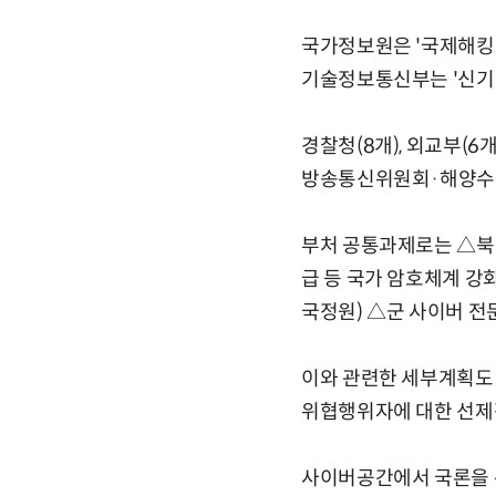
국가정보원은 '국제해킹조
기술정보통신부는 '신기술
경찰청(8개), 외교부(6
방송통신위원회·해양수산
부처 공통과제로는 △북
급 등 국가 암호체계 강
국정원) △군 사이버 전
이와 관련한 세부계획도
위협행위자에 대한 선제
사이버공간에서 국론을 분