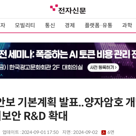
전자
모빌리티
통신
경제
플랫폼·유통
과학
보 기본계획 발표..양자암호 
보안 R&D 확대
업데이트 : 2024-09-01 17:50
지면 :
2024-09-02
6면