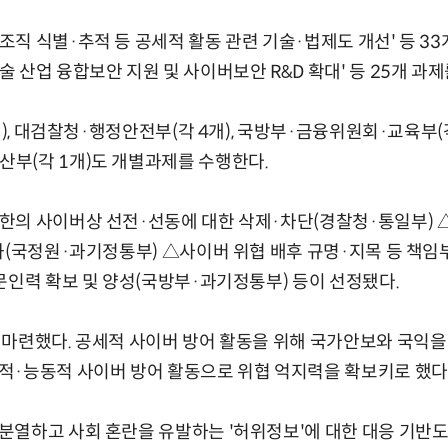
직 식별·추적 등 공세적 활동 관련 기술·법제도 개선' 등 33
 산업 융합보안 지원 및 사이버보안 R&D 확대' 등 25개 과제
개), 대검찰청·행정안전부(각 4개), 국방부·금융위원회·교육부(
부(각 1개)도 개별과제를 수행한다.
한의 사이버상 선전·선동에 대한 삭제·차단(경찰청·통일부)
화(국정원·과기정통부) △사이버 위협 배후 규명·지목 등 책임
문인력 확보 및 양성(국방부·과기정통부) 등이 선정됐다.
 마련했다. 공세적 사이버 방어 활동을 위해 국가안보와 국익을
적·능동적 사이버 방어 활동으로 위협 억지력을 확보키로 했다
열하고 사회 혼란을 유발하는 '허위정보'에 대한 대응 기반도 