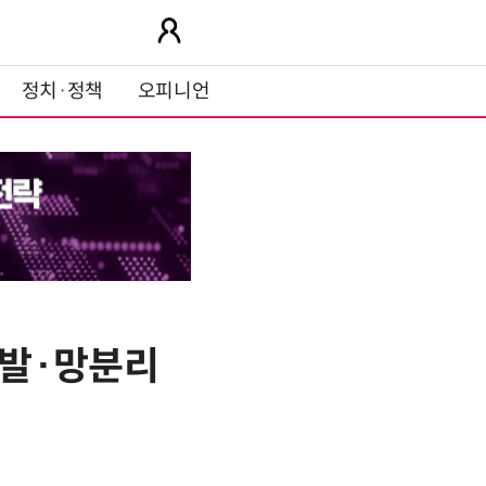
정치·정책
오피니언
개발·망분리