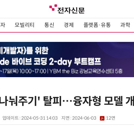
전자
모빌리티
통신
경제
플랫폼·유통
과학
 '나눠주기' 탈피…융자형 모델 
업데이트 : 2024-05-31 14:03
지면 :
2024-06-03
12면