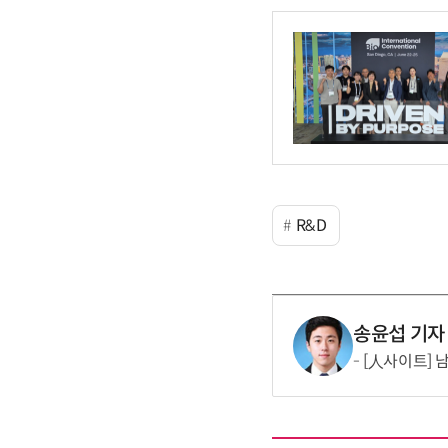
R&D
송윤섭 기자
[人사이트] 남