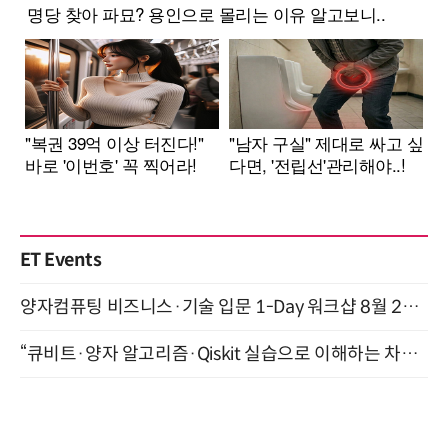
ET Events
양자컴퓨팅 비즈니스·기술 입문 1-Day 워크샵 8월 28일 개최
“큐비트·양자 알고리즘·Qiskit 실습으로 이해하는 차세대 컴퓨팅” (8/28)