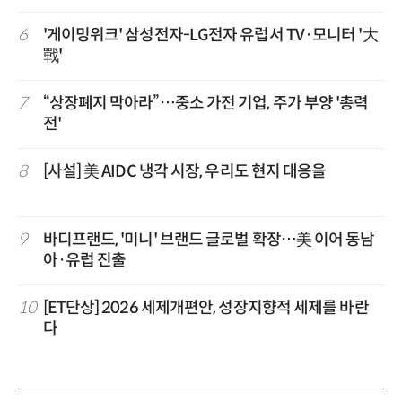
6
'게이밍위크' 삼성전자-LG전자 유럽서 TV·모니터 '大
戰'
7
“상장폐지 막아라”…중소 가전 기업, 주가 부양 '총력
전'
8
[사설] 美 AIDC 냉각 시장, 우리도 현지 대응을
9
바디프랜드, '미니' 브랜드 글로벌 확장…美 이어 동남
아·유럽 진출
10
[ET단상] 2026 세제개편안, 성장지향적 세제를 바란
다