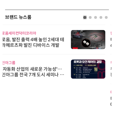
브랜드 뉴스룸
한국태양유전
태양유전, '안전·환경 보고서 202
6' 발간…2030년 SBT 수준 온실
가스 감축 추진
위고페어
위고페어, 서울AI허브 '2026 AI 전
환(AX) 지원사업' 컨소시엄 선정
다래전략사업화센터
다래전략사업화센터, 'BIO USA 2
026'서 글로벌 빅파마와의 비즈니
스 미팅 지원…K-바이오 해외 진출