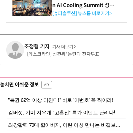
n AI Cooling Summit 성황
리 성료
[슈퍼솔루션] 뉴스룸 바로가기>
조정형 기자
기사 더보기
[데스크라인]'선관위' 논란과 전자투표
놓치면 아쉬운 정보
AD