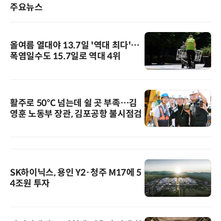
주요뉴스
올여름 열대야 13.7일 '역대 최다'…
폭염일수도 15.7일로 역대 4위
활주로 50℃ 넘는데 쉴 곳 부족…김
영훈 노동부 장관, 김포공항 불시점검
SK하이닉스, 용인 Y2·청주 M17에 5
4조원 투자