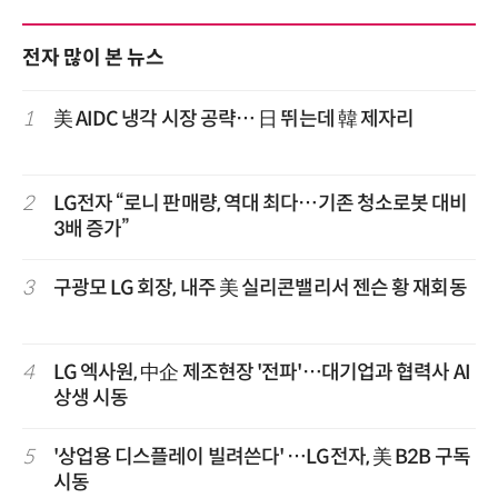
전자 많이 본 뉴스
1
美 AIDC 냉각 시장 공략… 日 뛰는데 韓 제자리
2
LG전자 “로니 판매량, 역대 최다…기존 청소로봇 대비
3배 증가”
3
구광모 LG 회장, 내주 美 실리콘밸리서 젠슨 황 재회동
4
LG 엑사원, 中企 제조현장 '전파'…대기업과 협력사 AI
상생 시동
5
'상업용 디스플레이 빌려쓴다' …LG전자, 美 B2B 구독
시동