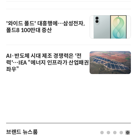
'와이드 폴드' 대흥행에…삼성전자,
폴드8 100만대 증산
AI·반도체 시대 제조 경쟁력은 '전
력'…IEA “에너지 인프라가 산업패권
좌우”
브랜드 뉴스룸