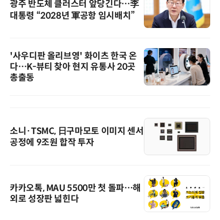
광주 반도체 클러스터 앞당긴다…李
대통령 “2028년 軍공항 임시배치”
'사우디판 올리브영' 화이츠 한국 온
다…K-뷰티 찾아 현지 유통사 20곳
총출동
소니·TSMC, 日구마모토 이미지 센서
공정에 9조원 합작 투자
카카오톡, MAU 5500만 첫 돌파…해
외로 성장판 넓힌다