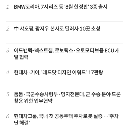
1
BMW코리아, 7시리즈 등 '8월 한정판' 3종 출시
2
中 샤오펑, 광저우 본사로 딜러사 10곳 초청
3
어드밴텍-넥스트칩, 로보틱스·오토모티브용 ECU 개
발 협력
4
현대차·기아, '레드닷 디자인 어워드' 17관왕
5
둠둠·국군수송사령부·명지전문대, 군 수송 분야 드론
활용 위한 업무협약
6
현대차그룹, 국내 첫 공동주택 주차로봇 실증 …'주차
난 해결'