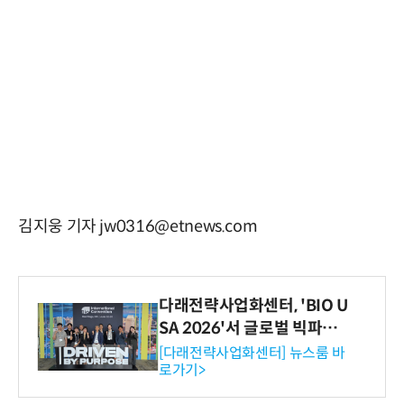
김지웅 기자 jw0316@etnews.com
다래전략사업화센터, 'BIO U
SA 2026'서 글로벌 빅파마
와의 비즈니스 미팅 지원…K
[다래전략사업화센터] 뉴스룸 바
로가기>
-바이오 해외 진출 교두보 확
보