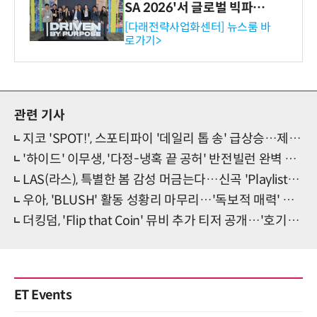
SA 2026'서 글로벌 빅파마
와의 비즈니스 미팅 지원…K
[다래전략사업화센터] 뉴스룸 바
로가기>
-바이오 해외 진출 교두보 확
보
관련 기사
지코 'SPOT!', 스포티파이 '데일리 톱 송' 급상승…제니 더한 완벽 '아티스트 정점'
'하이드' 이무생, '다정-냉혹 끝 공허' 반전빌런 완벽 끝맺음
LAS(라스), 특별한 봄 감성 머금는다…신곡 'Playlist' 발매
우아, 'BLUSH' 활동 성황리 마무리…'독보적 매력' 입증
더킹덤, 'Flip that Coin' 뮤비 추가 티저 공개…'호기심 급상승'
ET Events