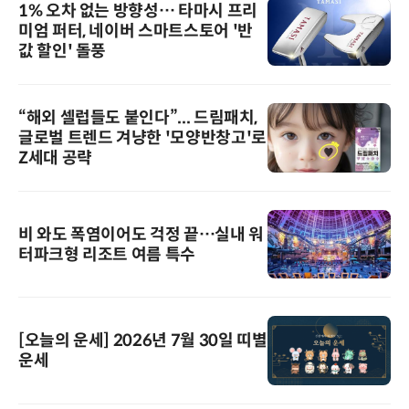
1% 오차 없는 방향성… 타마시 프리
미엄 퍼터, 네이버 스마트스토어 '반
값 할인' 돌풍
“해외 셀럽들도 붙인다”... 드림패치,
글로벌 트렌드 겨냥한 '모양반창고'로
Z세대 공략
비 와도 폭염이어도 걱정 끝…실내 워
터파크형 리조트 여름 특수
[오늘의 운세] 2026년 7월 30일 띠별
운세