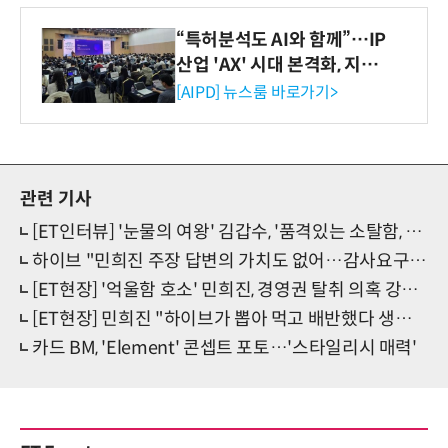
“특허분석도 AI와 함께”…IP
산업 'AX' 시대 본격화, 지식
재산처 1호 AI IP데이터분석
[AIPD] 뉴스룸 바로가기>
사 탄생
관련 기사
[ET인터뷰] '눈물의 여왕' 김갑수, '품격있는 소탈함, 팔색조 원조 죽사남'(종합)
하이브 "민희진 주장 답변의 가치도 없어…감사요구 응하고 아티스트 가치 훼손 마라"
[ET현장] '억울함 호소' 민희진, 경영권 탈취 의혹 강력 반박…하이브 떠날지는 "나도 몰라"
[ET현장] 민희진 "하이브가 뽑아 먹고 배반했다 생각…날 버리는게 오히려 배임"
카드 BM, 'Element' 콘셉트 포토…'스타일리시 매력'