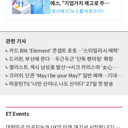
에스, “기업가치 제고로 주주
환원 강화” 계획 공시
[포시에스] 뉴스룸 바로가기>
관련 기사
카드 BM, 'Element' 콘셉트 포토…'스타일리시 매력'
드리핀, 부산에 뜬다…두근두근 '단독 팬미팅' 확정
엘라스트, 섹시 남성美 발산→시크 카리스마 ‘女心 스틸’
크러쉬, 단콘 'May I be your May?' 일반 예매…기대감 폭발
마운틴TV, '너만 산이냐, 나도 산이다' 27일 첫 방송
ET Events
대한민국 인공지능과 UX의 미래, 여기서 시작됩니다! UX Korea 2026 - Fall 9월 2일 개최