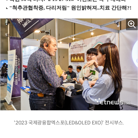
'2023 국제광융합엑스포(LED&OLED EXO)' 전시부스.