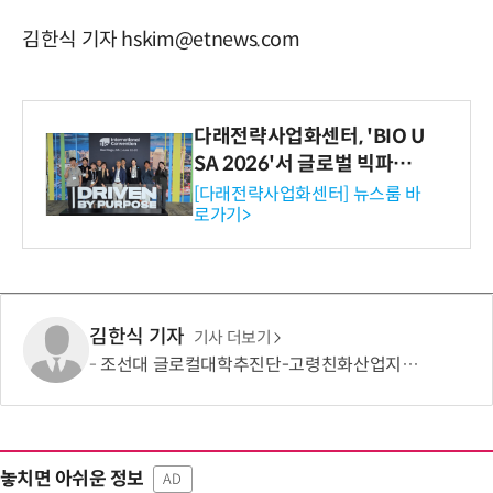
김한식 기자 hskim@etnews.com
다래전략사업화센터, 'BIO U
SA 2026'서 글로벌 빅파마
와의 비즈니스 미팅 지원…K
[다래전략사업화센터] 뉴스룸 바
로가기>
-바이오 해외 진출 교두보 확
보
김한식 기자
기사 더보기
조선대 글로컬대학추진단-고령친화산업지원센터, 웰에이징 산업 생태계 조성 맞손
놓치면 아쉬운 정보
AD