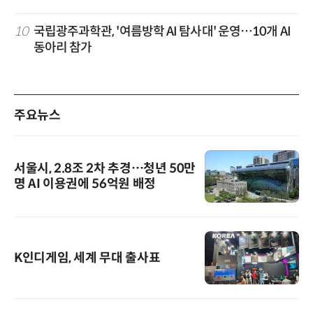
10
국립광주과학관, '여름방학 AI 탐사대' 운영…10개 AI
동아리 참가
주요뉴스
서울시, 2.8조 2차 추경…청년 50만
명 AI 이용권에 56억원 배정
K인디게임, 세계 무대 출사표