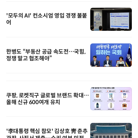
'모두의 AI' 컨소시엄 영입 경쟁 불붙
어
한병도 “부동산 공급 속도전…국힘,
정쟁 말고 협조해야”
쿠팡, 로켓직구 글로벌 브랜드 확대…
올해 신규 600여개 유치
'李대통령 핵심 참모' 김상호 靑 춘추