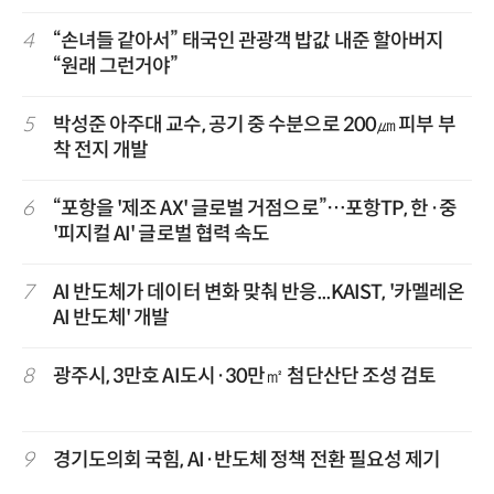
4
“손녀들 같아서” 태국인 관광객 밥값 내준 할아버지
“원래 그런거야”
5
박성준 아주대 교수, 공기 중 수분으로 200㎛ 피부 부
착 전지 개발
6
“포항을 '제조 AX' 글로벌 거점으로”…포항TP, 한·중
'피지컬 AI' 글로벌 협력 속도
7
AI 반도체가 데이터 변화 맞춰 반응...KAIST, '카멜레온
AI 반도체' 개발
8
광주시, 3만호 AI도시·30만㎡ 첨단산단 조성 검토
9
경기도의회 국힘, AI·반도체 정책 전환 필요성 제기