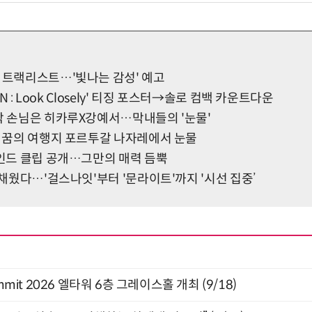
드 트랙리스트…'빛나는 감성' 예고
ION : Look Closely' 티징 포스터→솔로 컴백 카운트다운
지막 손님은 히카루X강예서…막내들의 '눈물'
, 꿈의 여행지 포르투갈 나자레에서 눈물
하인드 클립 공개…그만의 매력 듬뿍
득 채웠다…'걸스나잇'부터 '문라이트'까지 '시선 집중’
 Summit 2026 엘타워 6층 그레이스홀 개최 (9/18)