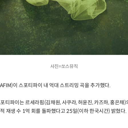
사진=쏘스뮤직
RAFIM)이 스포티파이 내 억대 스트리밍 곡을 추가했다.
티파이는 르세라핌(김채원, 사쿠라, 허윤진, 카즈하, 홍은채)의
 누적 재생 수 1억 회를 돌파했다고 25일(이하 한국시간) 밝혔다.