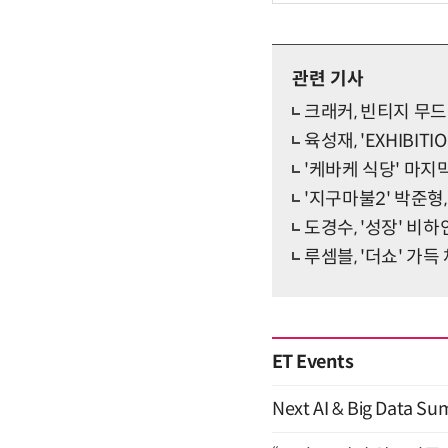
관련 기사
크래커, 빈티지 무
육성재, 'EXHIBIT
'케바케 식당' 마
'지구마불2' 박준형
도경수, '성장' 비
루셈블, '더쇼' 가
ET Events
Next AI & Big Data