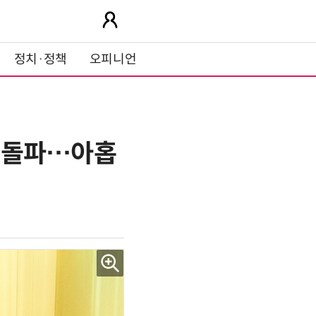
정치·정책
오피니언
밍 돌파…아홉