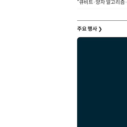
“큐비트·양자 알고리즘·Qi
주요 행사
❯