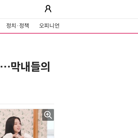
정치·정책
오피니언
예서…막내들의