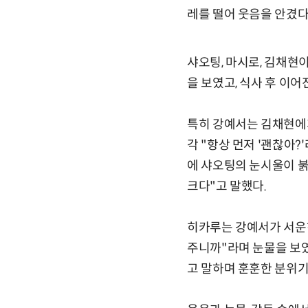
레를 떨어 웃음을 안겼다
샤오팅, 마시로, 김채현
을 보였고, 식사 후 이
특히 강예서는 김채현에게
각 "항상 먼저 '괜찮아?
에 샤오팅의 눈시울이 붉
크다"고 말했다.
히카루는 강예서가 서운하
주니까"라며 눈물을 보였
고 말하며 훈훈한 분위기