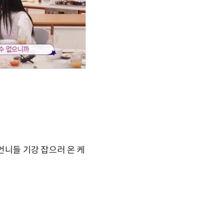
언니들 기강 잡으러 온 케