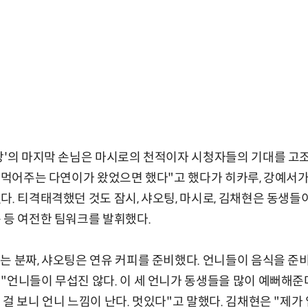
당'의 마지막 손님은 마시로의 천적이자 시청자들의 기대를 고
잘 먹어주는 다연이가 왔었으면 했다"고 했다가 히카루, 강예서가
다. 티격태격했던 것도 잠시, 샤오팅, 마시로, 김채현은 동생들
 등 여전한 팀워크를 발휘했다.
는 분짜, 샤오팅은 연유 커피를 준비했다. 언니들이 음식을 준
"언니들이 무섭진 않다. 이 세 언니가 동생들을 많이 예뻐해준
걸 보니 언니 느낌이 난다. 멋있다"고 말했다. 김채현은 "제가