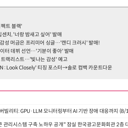
'퍼펙트 블랙'
십센치, '너랑 밤새고 싶어' 발매
감성 머금은 프리미어 싱글…'캔디 크러시' 발매!
송라이터 데뷔 선언…'기분이 좋아' 발매
드 트랙리스트…'빛나는 감성' 예고
ION : Look Closely' 티징 포스터→솔로 컴백 카운트다운
저버빌리티: GPU·LLM 모니터링부터 AI 기반 장애 대응까지 (8/
큰 관리시스템 구축 노하우 공개" 잠실 한국광고문화회관 2층 대회