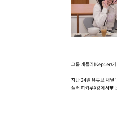
그룹 케플러(Kep1er)
지난 24일 유튜브 채널 
플러 히카루X강예서♥ 눈