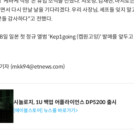
 '케바케 식당'은 휴업 소식을 전했다. 샤오팅, 김채현, 마시로
면서 다시 만날 날을 기다리겠다. 우리 사장님, 셰프들 잊지 말
분들 감사하다"고 전했다.
일 일본 첫 정규 앨범 'Kep1going (켑원고잉)' 발매를 앞두고
 (mkk94@etnews.com)
시놀로지, 1U 백업 어플라이언스 DP5200 출시
[에이블스토어] 뉴스룸 바로가기>