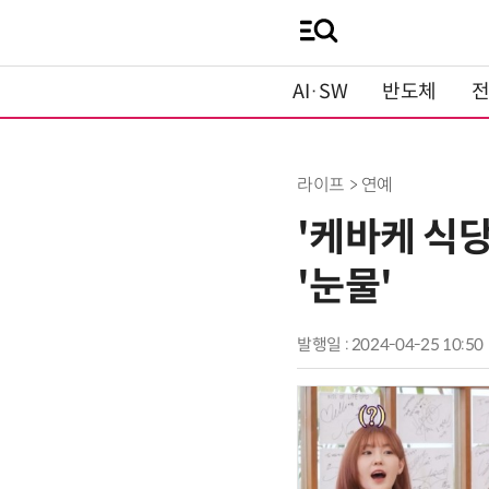
AI·SW
반도체
라이프 > 연예
'케바케 식
'눈물'
발행일 : 2024-04-25 10:50