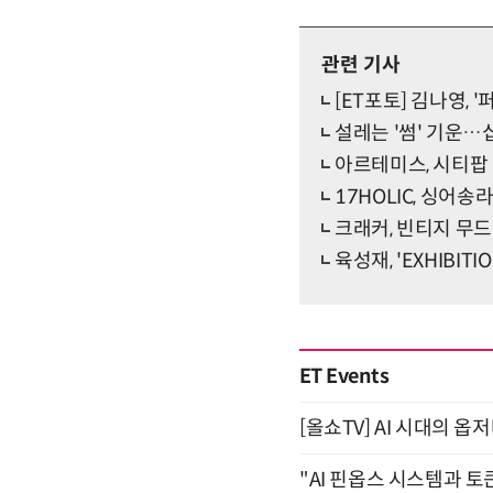
관련 기사
[ET포토] 김나영, 
설레는 '썸' 기운…
아르테미스, 시티팝 
17HOLIC, 싱어
크래커, 빈티지 무
육성재, 'EXHIBIT
ET Events
[올쇼TV] AI 시대의 옵
"AI 핀옵스 시스템과 토