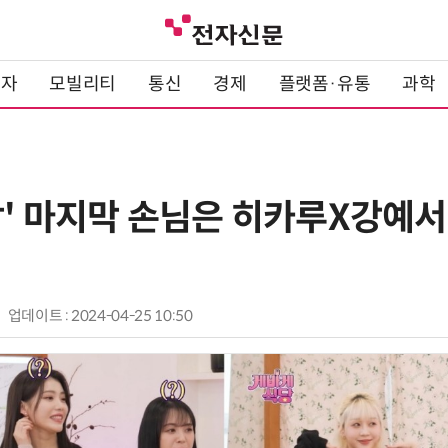
전자
모빌리티
통신
경제
플랫폼·유통
과학
당' 마지막 손님은 히카루X강
업데이트 : 2024-04-25 10:50