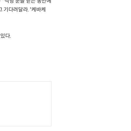
는 "식당 문을 닫는 동안에
고 기다려달라. '케바케
 있다.