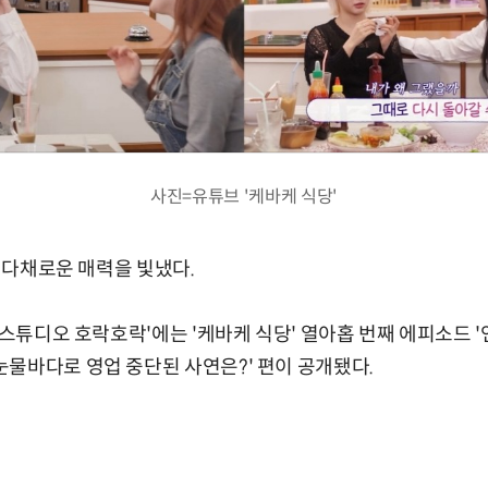
사진=유튜브 '케바케 식당'
가 다채로운 매력을 빛냈다.
'스튜디오 호락호락'에는 '케바케 식당' 열아홉 번째 에피소드 '
물바다로 영업 중단된 사연은?' 편이 공개됐다.