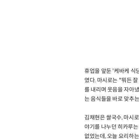
휴업을 앞둔 '케바케 식
였다. 마시로는 "뭐든 
를 내리며 웃음을 자아냈
는 음식들을 바로 맞추는
김채현은 쌀국수, 마시로
야기를 나누던 히카루는 
없었는데, 오늘 요리하는 