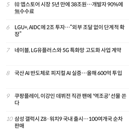
5
韓 앱스토어 시장 5년 만에 38조원…개발자 90%에
無수수료
6
LGU+, AIDC에 2조 투자…“외부 조달 없이 단계적 확
장”
7
네이블, LG유플러스와 5G 특화망 고도화 사업 계약
8
국산 AI 반도체로 피지컬 AI 실증…올해 600억 투입
9
쿠팡플레이, 이강인 데뷔전 직관 팬에 '역조공' 선물 쏜
다
10
삼성 갤럭시 Z8·워치9 국내 출시…100여개국 순차
판매