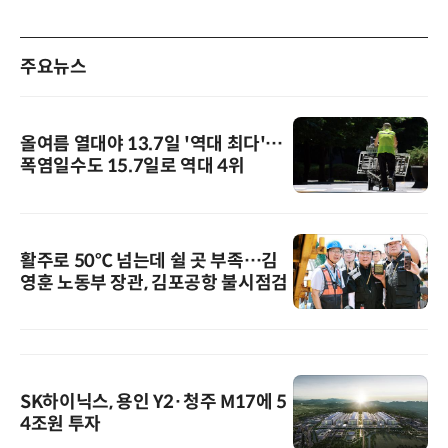
주요뉴스
올여름 열대야 13.7일 '역대 최다'…
폭염일수도 15.7일로 역대 4위
활주로 50℃ 넘는데 쉴 곳 부족…김
영훈 노동부 장관, 김포공항 불시점검
SK하이닉스, 용인 Y2·청주 M17에 5
4조원 투자