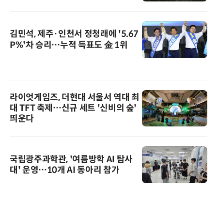
김민석, 제주·인천서 정청래에 '5.67
P%'차 승리…누적 득표도 金 1위
라이엇게임즈, 더현대 서울서 역대 최
대 TFT 축제…신규 세트 '신비의 숲'
띄운다
국립광주과학관, '여름방학 AI 탐사
대' 운영…10개 AI 동아리 참가