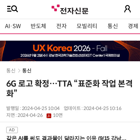
AI·SW
반도체
전자
모빌리티
통신
경제
통신
통신
6G 로고 확정…TTA “표준화 작업 본격
화”
발행일 : 2024-04-25 10:04
업데이트 : 2024-04-25 10:16
지면 :
2024-04-26
10면
같은 AI를 써도 결과물이 달라지는 이유 (9/15 강남역)