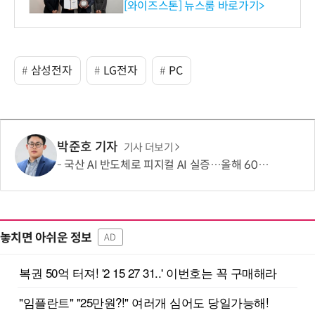
증 최고 등급 수여
[와이즈스톤] 뉴스룸 바로가기>
삼성전자
LG전자
PC
박준호 기자
기사 더보기
국산 AI 반도체로 피지컬 AI 실증…올해 600억 투입
놓치면 아쉬운 정보
AD