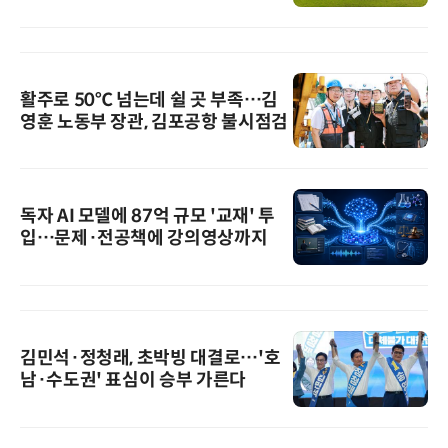
활주로 50℃ 넘는데 쉴 곳 부족…김
영훈 노동부 장관, 김포공항 불시점검
독자 AI 모델에 87억 규모 '교재' 투
입…문제·전공책에 강의영상까지
김민석·정청래, 초박빙 대결로…'호
남·수도권' 표심이 승부 가른다