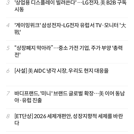
3
'상업용 디스플레이 빌려쓴다' …LG전자, 美 B2B 구독
시동
4
'게이밍위크' 삼성전자-LG전자 유럽서 TV·모니터 '大
戰'
5
“상장폐지 막아라”…중소 가전 기업, 주가 부양 '총력
전'
6
[사설] 美 AIDC 냉각 시장, 우리도 현지 대응을
7
바디프랜드, '미니' 브랜드 글로벌 확장…美 이어 동남
아·유럽 진출
8
[ET단상] 2026 세제개편안, 성장지향적 세제를 바란
다