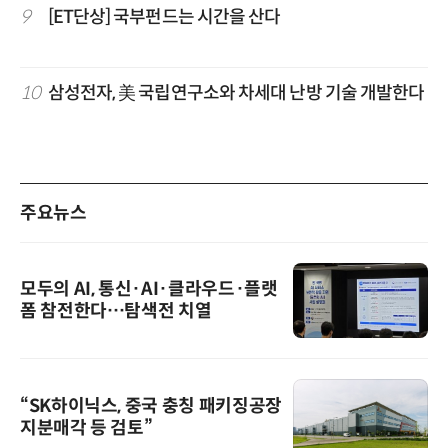
9
[ET단상] 국부펀드는 시간을 산다
10
삼성전자, 美 국립연구소와 차세대 난방 기술 개발한다
주요뉴스
모두의 AI, 통신·AI·클라우드·플랫
폼 참전한다…탐색전 치열
“SK하이닉스, 중국 충칭 패키징공장
지분매각 등 검토”