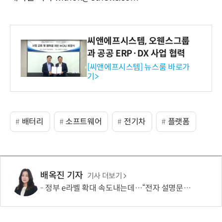
씨앤에프시스템, 오웬스그룹
과 공공 ERP·DX 사업 협력
[씨앤에프시스템] 뉴스룸 바로가
기>
배터리
소프트웨어
전기차
플랫폼
배옥진 기자
기사 더보기
정부 e라벨 확대 속도내는데…“전자 설명문, 종이보다 불편”