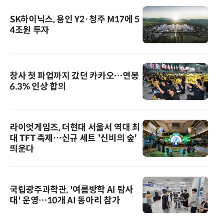
SK하이닉스, 용인 Y2·청주 M17에 5
4조원 투자
창사 첫 파업까지 갔던 카카오…연봉
6.3% 인상 합의
라이엇게임즈, 더현대 서울서 역대 최
대 TFT 축제…신규 세트 '신비의 숲'
띄운다
국립광주과학관, '여름방학 AI 탐사
대' 운영…10개 AI 동아리 참가