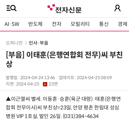
AI·SW
반도체
전자
모빌리티
통신
경제
오피니언
인사·부음
[부음] 이태훈(은행연합회 전무)씨 부친
상
발행일 : 2024-04-24 13:46
업데이트 : 2024-04-25 08:09
지면 :
2024-04-25
23면
▲이근열씨 별세. 이동훈·승훈(육군 대령)·태훈(은행연
합회 전무이사)씨 부친상=23일, 안양 평촌 한림대 성심
병원 VIP 1호실, 발인 26일. (031)384-4634