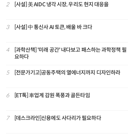
2
[사설] 美 AIDC 냉각 시장, 우리도 현지 대응을
3
[사설] 中 통신사 AI 토큰, 배울 바 크다
4
[과학산책] '미래 공간' 내다보고 패스하는 과학정책 필
요하다
5
[전문가기고]공동주택의 열에너지까지 디자인하라
6
[ET톡] 車업계 감원 폭풍과 골든타임
7
[데스크라인]신용에도 사다리가 필요하다