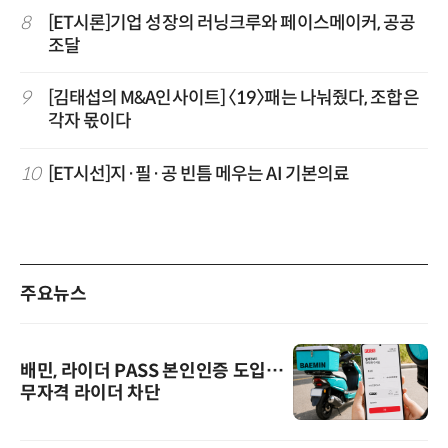
8
[ET시론]기업 성장의 러닝크루와 페이스메이커, 공공
조달
9
[김태섭의 M&A인사이트] 〈19〉패는 나눠줬다, 조합은
각자 몫이다
10
[ET시선]지·필·공 빈틈 메우는 AI 기본의료
주요뉴스
배민, 라이더 PASS 본인인증 도입…
무자격 라이더 차단