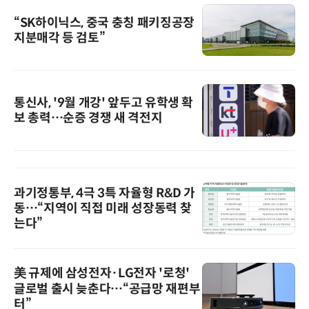
“SK하이닉스, 중국 충칭 패키징공장
지분매각 등 검토”
통신사, '9월 개강' 앞두고 유학생 확
보 총력…순증 경쟁 새 격전지
과기정통부, 4극 3특 자율형 R&D 가
동…“지역이 직접 미래 성장동력 찾
는다”
美 규제에 삼성전자·LG전자 '로청'
글로벌 출시 늦춘다…“공급망 재편부
터”