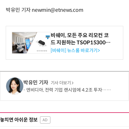
박유민 기자 newmin@etnews.com
비쉐이, 모든 주요 리모컨 코
드 지원하는 TSOP15300 시
리즈 IR 수신기 출시
[비쉐이] 뉴스룸 바로가기>
박유민 기자
기사 더보기
엔비디아, 전력 기업 랜시엄에 4.2조 투자…AI 인프라 선점 속도
놓치면 아쉬운 정보
AD