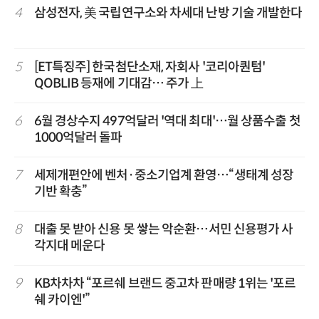
4
삼성전자, 美 국립연구소와 차세대 난방 기술 개발한다
5
[ET특징주] 한국첨단소재, 자회사 '코리아퀀텀'
QOBLIB 등재에 기대감… 주가 上
6
6월 경상수지 497억달러 '역대 최대'…월 상품수출 첫
1000억달러 돌파
7
세제개편안에 벤처·중소기업계 환영…“생태계 성장
기반 확충”
8
대출 못 받아 신용 못 쌓는 악순환…서민 신용평가 사
각지대 메운다
9
KB차차차 “포르쉐 브랜드 중고차 판매량 1위는 '포르
쉐 카이엔'”