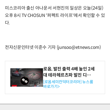
미스코리아 출신 아나운서 서현진의 일상은 오늘(24일)
오후 8시 TV CHOSUN '퍼펙트 라이프'에서 확인할 수 있
다.
전자신문인터넷 이준수 기자 (junsoo@etnews.com)
로옴, 발진 출력 4배 높인 2세
대 테라헤르츠파 발진 디바이
스 개발
[로옴세미컨덕터코리아] 뉴스룸
바로가기>