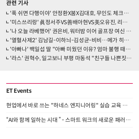
관련 기사
'푹 쉬면 다행이야' 안정환X붐X김대호, 무인도 체크인 비하인드
'미스쓰리랑' 眞정서주VS善배아현VS美오유진, 리벤지 매치 성사
'나 오늘 라베했어' 권은비, 워터밤 이어 골프장 여신 등극
'열혈사제2' 김남길-이하늬-김성균-비비…메가 히트작의 귀환
'아빠나' 백일섭 딸 "아빠 미웠던 이유? 엄마 불행 때문에…"
'라스' 권혁수, 일고보니 부평 마동석 "친구들 나쁜짓 못하게 해"
ET Events
현업에서 바로 쓰는 "하네스 엔지니어링" 실습 교육 워크숍 8월 20일 개최
“AI와 함께 일하는 시대 ” - 스마트 워크의 새로운 패러다임 (9/11)