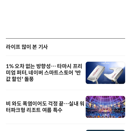
라이프 많이 본 기사
1% 오차 없는 방향성… 타마시 프리
미엄 퍼터, 네이버 스마트스토어 '반
값 할인' 돌풍
비 와도 폭염이어도 걱정 끝…실내 워
터파크형 리조트 여름 특수