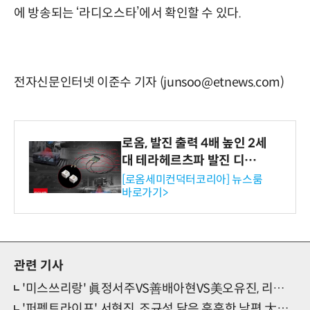
에 방송되는 ‘라디오스타’에서 확인할 수 있다.
전자신문인터넷 이준수 기자 (junsoo@etnews.com)
로옴, 발진 출력 4배 높인 2세
대 테라헤르츠파 발진 디바이
스 개발
[로옴세미컨덕터코리아] 뉴스룸
바로가기>
관련 기사
'미스쓰리랑' 眞정서주VS善배아현VS美오유진, 리벤지 매치 성사
'퍼펙트라이프' 서현진, 조규성 닮은 훈훈한 남편 大공개