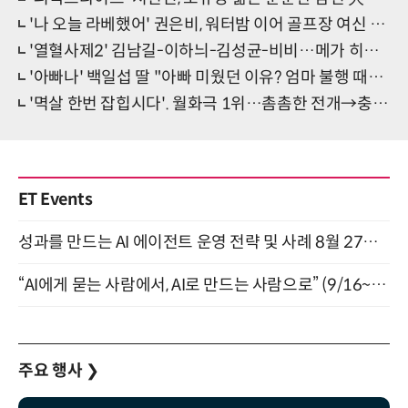
'나 오늘 라베했어' 권은비, 워터밤 이어 골프장 여신 등극
'열혈사제2' 김남길-이하늬-김성균-비비…메가 히트작의 귀환
'아빠나' 백일섭 딸 "아빠 미웠던 이유? 엄마 불행 때문에…"
'멱살 한번 잡힙시다'. 월화극 1위…촘촘한 전개→충격 엔딩
ET Events
성과를 만드는 AI 에이전트 운영 전략 및 사례 8월 27일 개최
“AI에게 묻는 사람에서, AI로 만드는 사람으로” (9/16~17)
주요 행사
❯