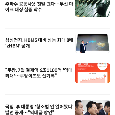
주파수 공동사용 첫발 뗀다…무선 마
이크 대상 실증 착수
삼성전자, HBM5 대비 성능 최대 8배
'zHBM' 공개
“쿠팡, 7월 결제액 6조1100억 '역대
최대'…쿠팡이츠도 신기록”
국힘, 李 대통령 '형소법 안 읽어봤다'
발언 공세…“역대급 망언”