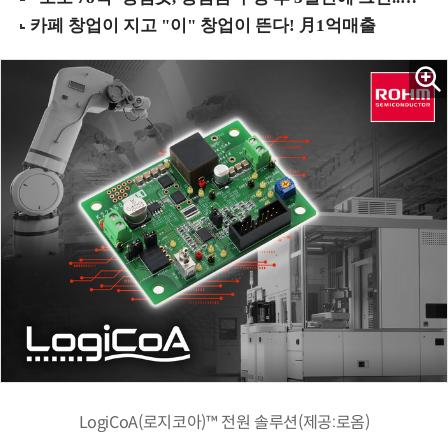
LogiCoA(로지코아)™ 전원 솔루션(제공:로옴)