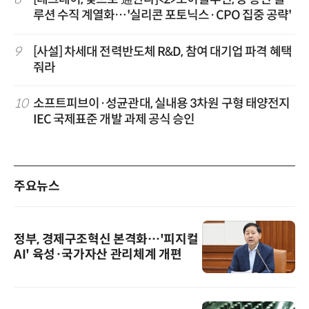
루션 수직 계열화…'실리콘 포토닉스·CPO 집중 공략'
9
[사설] 차세대 전력반도체 R&D, 참여 대기업 파격 혜택
줘라
10
소프트피브이·성균관대, 실내용 3차원 구형 태양전지
IEC 국제표준 개발 과제 공식 승인
주요뉴스
정부, 경제구조혁신 본격화…'피지컬
AI' 육성·국가자산 관리체계 개편