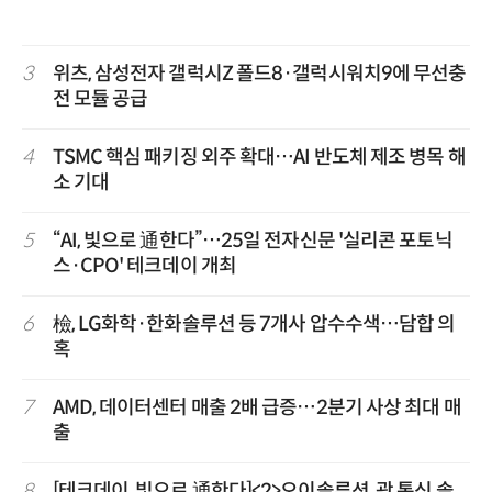
3
위츠, 삼성전자 갤럭시Z 폴드8·갤럭시워치9에 무선충
전 모듈 공급
4
TSMC 핵심 패키징 외주 확대…AI 반도체 제조 병목 해
소 기대
5
“AI, 빛으로 通한다”…25일 전자신문 '실리콘 포토닉
스·CPO' 테크데이 개최
6
檢, LG화학·한화솔루션 등 7개사 압수수색…담합 의
혹
7
AMD, 데이터센터 매출 2배 급증…2분기 사상 최대 매
출
8
[테크데이, 빛으로 通한다]<2>오이솔루션, 광 통신 솔