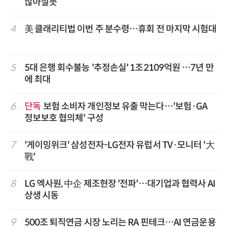
많아질듯
4
美 클래리티법 이번 주 분수령…휴회 전 마지막 시험대
5
5대 은행 회수불능 '추정손실' 1조2109억원 …7년 만
에 최대
6
단독
보험 소비자 개인정보 유출 막는다…'보험·GA
정보보호 협의체' 구성
7
'게이밍위크' 삼성전자-LG전자 유럽서 TV·모니터 '大
戰'
8
LG 엑사원, 中企 제조현장 '전파'…대기업과 협력사 AI
상생 시동
9
500조 퇴직연금 시장 노리는 RA 핀테크…AI 연금운용