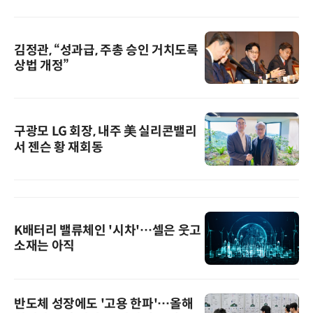
김정관, “성과급, 주총 승인 거치도록
상법 개정”
구광모 LG 회장, 내주 美 실리콘밸리
서 젠슨 황 재회동
K배터리 밸류체인 '시차'…셀은 웃고
소재는 아직
반도체 성장에도 '고용 한파'…올해