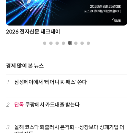
2026 전자신문 테크데이
경제 많이 본 뉴스
1
삼성페이에서 '티머니 K-패스' 쓴다
2
단독
쿠팡에서 카드대출 받는다
3
올해 코스닥 퇴출러시 본격화…상장보다 상폐기업 더