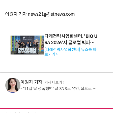
이원지 기자 news21g@etnews.com
다래전략사업화센터, 'BIO U
SA 2026'서 글로벌 빅파마
와의 비즈니스 미팅 지원…K
[다래전략사업화센터] 뉴스룸 바
로가기>
-바이오 해외 진출 교두보 확
보
이원지 기자
기사 더보기
'11살 딸 성폭행범' 딸 SNS로 유인, 집으로 불러낸 아버지…결국 총 쐈다