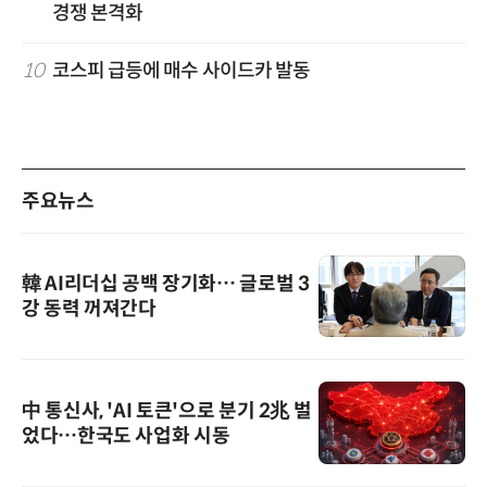
경쟁 본격화
10
코스피 급등에 매수 사이드카 발동
주요뉴스
韓 AI리더십 공백 장기화… 글로벌 3
강 동력 꺼져간다
中 통신사, 'AI 토큰'으로 분기 2兆 벌
었다…한국도 사업화 시동