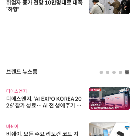
취업자 증가 전망 10만명대로 대폭
'하향'
브랜드 뉴스룸
디에스앤지
디에스앤지, 'AI EXPO KOREA 20
26' 참가 성료… AI 전 생애주기 아
우르는 통합 솔루션 선봬
비쉐이
비쉐이, 모든 주요 리모컨 코드 지