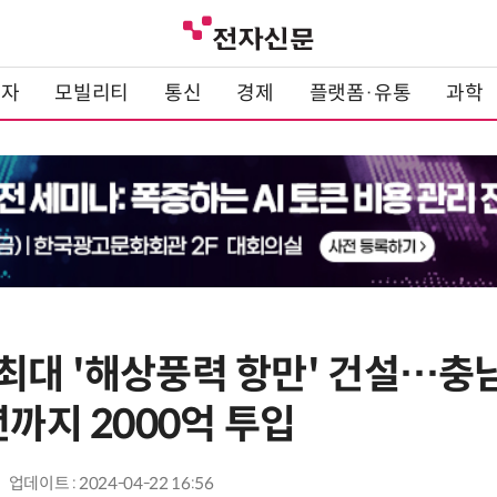
전자
모빌리티
통신
경제
플랫폼·유통
과학
최대 '해상풍력 항만' 건설…충
년까지 2000억 투입
업데이트 : 2024-04-22 16:56