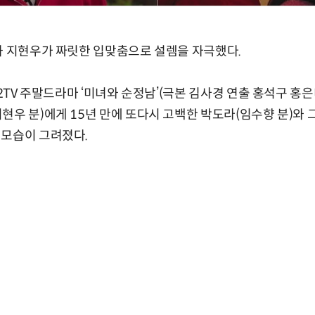
과 지현우가 짜릿한 입맞춤으로 설렘을 자극했다.
 2TV 주말드라마 ‘미녀와 순정남’(극본 김사경 연출 홍석구 홍은
현우 분)에게 15년 만에 또다시 고백한 박도라(임수향 분)와 
 모습이 그려졌다.