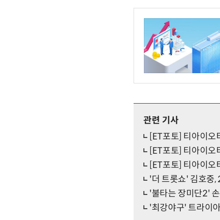
관련 기사
[ET포토] 티아이오
[ET포토] 티아이오
[ET포토] 티아이오티
'더 트롯쇼' 김호중
'불타는 장미단2' 
'최강야구' 트라이아