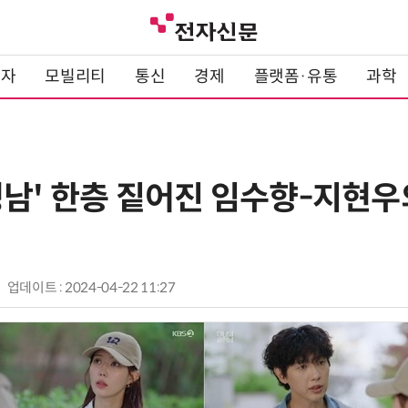
전자
모빌리티
통신
경제
플랫폼·유통
과학
정남' 한층 짙어진 임수향-지현
업데이트 : 2024-04-22 11:27