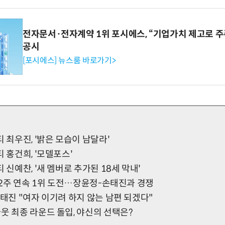
전자문서·전자계약 1위 포시에스, “기업가치 제고로 주
공시
[포시에스] 뉴스룸 바로가기>
티 최우진, '밝은 모습이 남달라'
티 홍건희, '모델포스'
 신예찬, '새 멤버로 추가된 18세 막내'
, 2주 연속 1위 도전…장윤정-손태진과 경쟁
손태진 "여자 이기려 하지 않는 남편 되겠다"
웃 최종 라운드 돌입, 야신의 선택은?