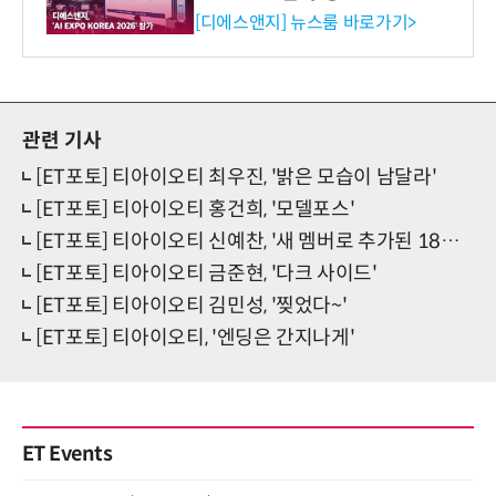
생애주기 아우르는 통합 솔루
[디에스앤지] 뉴스룸 바로가기>
션 선봬 [영상]
관련 기사
[ET포토] 티아이오티 최우진, '밝은 모습이 남달라'
[ET포토] 티아이오티 홍건희, '모델포스'
[ET포토] 티아이오티 신예찬, '새 멤버로 추가된 18세 막내'
[ET포토] 티아이오티 금준현, '다크 사이드'
[ET포토] 티아이오티 김민성, '찢었다~'
[ET포토] 티아이오티, '엔딩은 간지나게'
ET Events