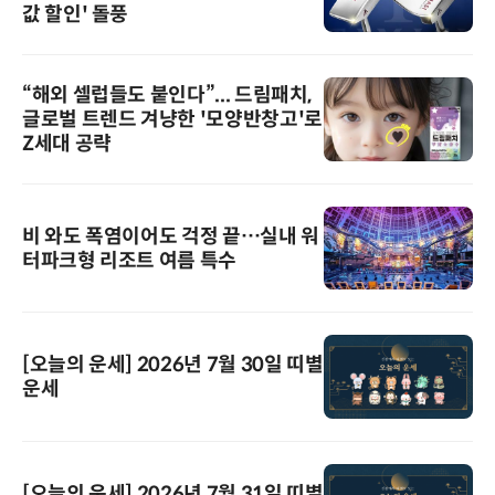
값 할인' 돌풍
“해외 셀럽들도 붙인다”... 드림패치,
글로벌 트렌드 겨냥한 '모양반창고'로
Z세대 공략
비 와도 폭염이어도 걱정 끝…실내 워
터파크형 리조트 여름 특수
[오늘의 운세] 2026년 7월 30일 띠별
운세
[오늘의 운세] 2026년 7월 31일 띠별