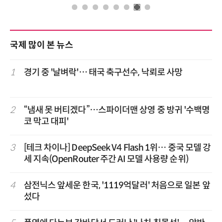
국제 많이 본 뉴스
1
경기 중 '날벼락'… 태국 축구선수, 낙뢰로 사망
2
“냄새 못 버티겠다”…스파이더맨 상영 중 방귀 '수백명
코 막고 대피'
3
[테크 차이나] DeepSeek V4 Flash 1위… 중국 모델 강
세 지속(OpenRouter 주간 AI 모델 사용량 순위)
4
삼전닉스 앞세운 한국, '1119억달러' 처음으로 일본 앞
섰다