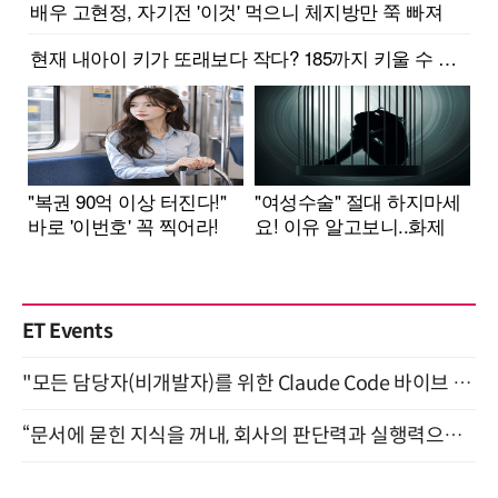
ET Events
"모든 담당자(비개발자)를 위한 Claude Code 바이브 코딩 2-day 부트캠프" 9월 16~17일 개최
“문서에 묻힌 지식을 꺼내, 회사의 판단력과 실행력으로 바꾸다” (8/20)