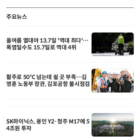
주요뉴스
올여름 열대야 13.7일 '역대 최다'…
폭염일수도 15.7일로 역대 4위
활주로 50℃ 넘는데 쉴 곳 부족…김
영훈 노동부 장관, 김포공항 불시점검
SK하이닉스, 용인 Y2·청주 M17에 5
4조원 투자