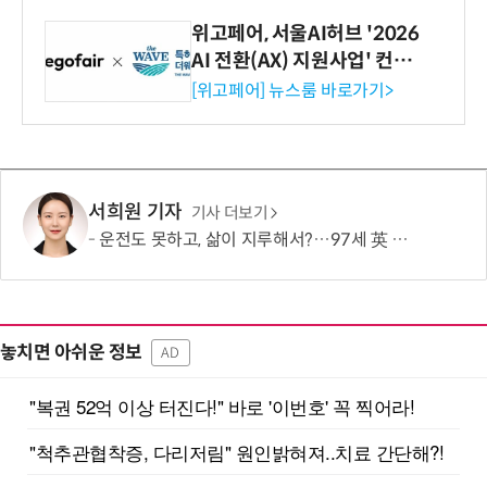
위고페어, 서울AI허브 '2026
AI 전환(AX) 지원사업' 컨소
시엄 선정
[위고페어] 뉴스룸 바로가기>
서희원 기자
기사 더보기
운전도 못하고, 삶이 지루해서?…97세 英 할머니, 비행기 날개에 매달렸다
놓치면 아쉬운 정보
AD