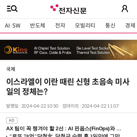
AI·SW
반도체
전자
모빌리티
통신
경제
국제
이스라엘이 이란 때린 신형 초음속 미사
일의 정체는?
발행일 : 2024-04-22 10:50
업데이트 : 2024-04-22 11:07
AX 팀이 꼭 챙겨야 할 2선 : AI 핀옵스(FinOps)와 토큰 거버넌스 (8/21 잠실역)