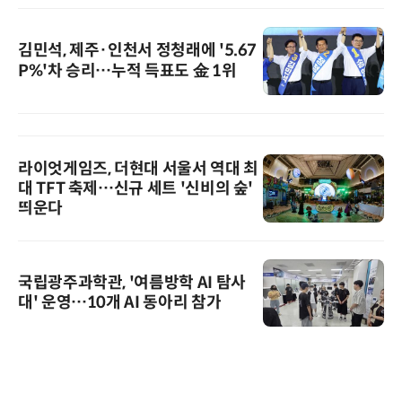
김민석, 제주·인천서 정청래에 '5.67
P%'차 승리…누적 득표도 金 1위
라이엇게임즈, 더현대 서울서 역대 최
대 TFT 축제…신규 세트 '신비의 숲'
띄운다
국립광주과학관, '여름방학 AI 탐사
대' 운영…10개 AI 동아리 참가