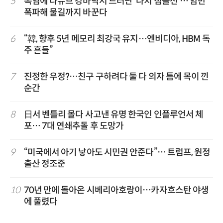
5
폭염에 다뉴브 강바닥서 드러난 '나치 침몰선'… 암반
폭파해 물길까지 바꾼다
6
“韓, 향후 5년 메모리 최강국 유지…엔비디아, HBM 독
주 흔들”
7
진정한 우정?…친구 구하려다 둘 다 의자 틈에 목이 낀
순간
8
日서 벤틀리 몰다 사고낸 유명 한국인 인플루언서 체
포… 7대 연쇄추돌 후 도망가
9
“미국에서 아기 낳아도 시민권 안준다”… 트럼프, 원정
출산 정조준
10
70년 만에 돌아온 시베리아호랑이…카자흐스탄 야생
에 풀렸다