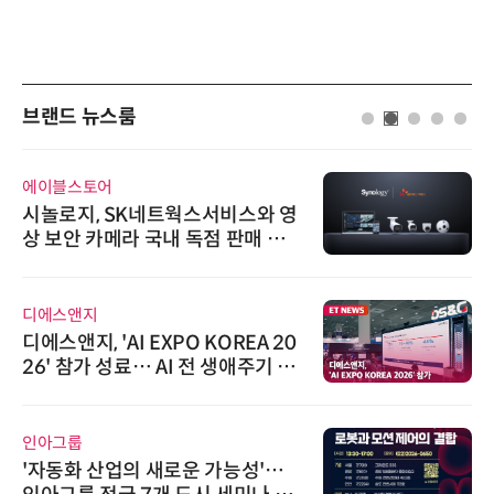
브랜드 뉴스룸
에이블스토어
시놀로지, SK네트웍스서비스와 영
상 보안 카메라 국내 독점 판매 파
트너십 체결
디에스앤지
디에스앤지, 'AI EXPO KOREA 20
26' 참가 성료… AI 전 생애주기 아
우르는 통합 솔루션 선봬
인아그룹
'자동화 산업의 새로운 가능성'…