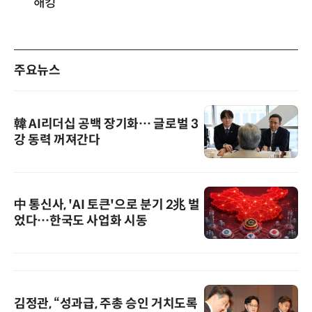
해킹
주요뉴스
韓 AI리더십 공백 장기화… 글로벌 3
강 동력 꺼져간다
中 통신사, 'AI 토큰'으로 분기 2兆 벌
었다…한국도 사업화 시동
김정관, “성과급, 주총 승인 거치도록