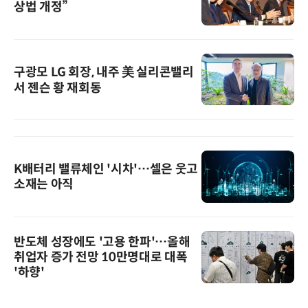
상법 개정”
구광모 LG 회장, 내주 美 실리콘밸리
서 젠슨 황 재회동
K배터리 밸류체인 '시차'…셀은 웃고
소재는 아직
반도체 성장에도 '고용 한파'…올해
취업자 증가 전망 10만명대로 대폭
'하향'