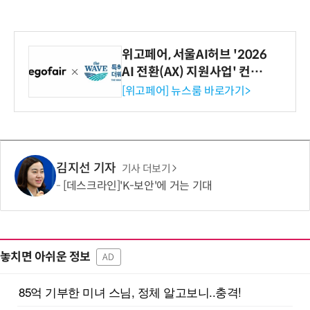
위고페어, 서울AI허브 '2026
AI 전환(AX) 지원사업' 컨소
시엄 선정
[위고페어] 뉴스룸 바로가기>
김지선 기자
기사 더보기
[데스크라인]'K-보안'에 거는 기대
놓치면 아쉬운 정보
AD