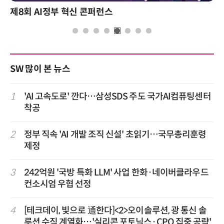
제8회 AI정부 혁신 콘퍼런스
SW 많이 본 뉴스
1
'AI 고속도로' 깐다…삼성SDS 주도 국가AI컴퓨팅센터
착공
2
정부 직속 'AI 개발 조직 신설' 초읽기…국무총리훈령
제정
3
242억원 '국방 특화 LLM' 사업 한화·네이버클라우드
컨소시엄 우협 선정
4
[테크데이, 빛으로 通한다]<2>오이솔루션, 광 통신 솔
루션 수직 계열화…'실리콘 포토닉스·CPO 집중 공략'