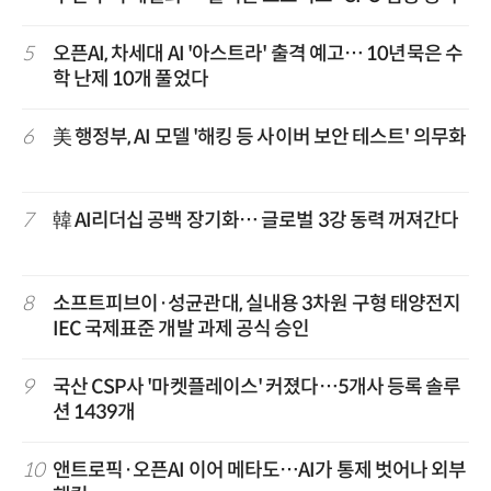
5
오픈AI, 차세대 AI '아스트라' 출격 예고… 10년묵은 수
학 난제 10개 풀었다
6
美 행정부, AI 모델 '해킹 등 사이버 보안 테스트' 의무화
7
韓 AI리더십 공백 장기화… 글로벌 3강 동력 꺼져간다
8
소프트피브이·성균관대, 실내용 3차원 구형 태양전지
IEC 국제표준 개발 과제 공식 승인
9
국산 CSP사 '마켓플레이스' 커졌다…5개사 등록 솔루
션 1439개
10
앤트로픽·오픈AI 이어 메타도…AI가 통제 벗어나 외부