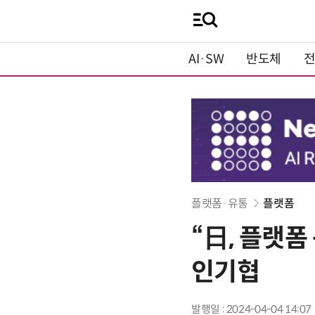
AI·SW
반도체
플랫폼·유통
플랫폼
“日, 플랫
인기협
발행일 : 2024-04-04 14:07