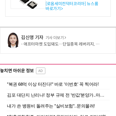
ET 개발
[로옴세미컨덕터코리아] 뉴스룸
바로가기>
김신영 기자
기사 더보기
애프터마켓 도입돼도…단일종목 레버리지, 거래 가능성 희박
놓치면 아쉬운 정보
AD