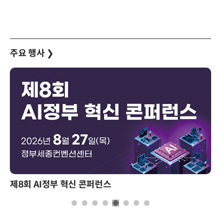
주요 행사
❯
제8회 AI정부 혁신 콘퍼런스