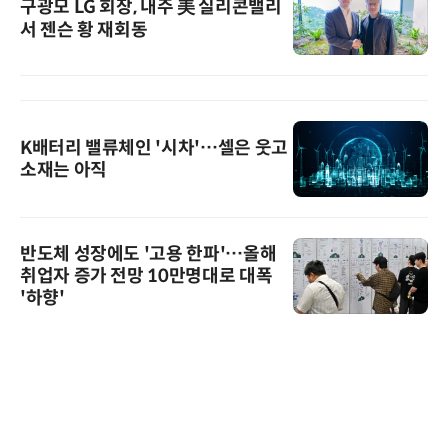
구광모 LG 회장, 내주 美 실리콘밸리
서 젠슨 황 재회동
K배터리 밸류체인 '시차'…셀은 웃고
소재는 아직
반도체 성장에도 '고용 한파'…올해
취업자 증가 전망 10만명대로 대폭
'하향'