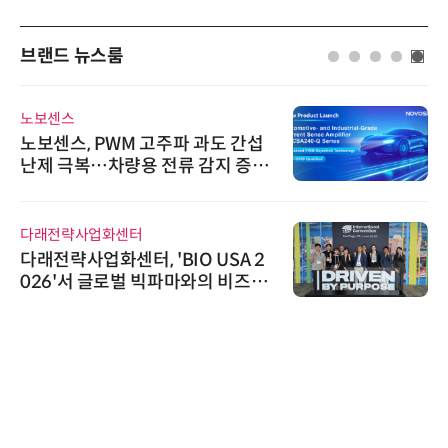
브랜드 뉴스룸
노보센스
노보센스, PWM 고주파 과도 간섭
난제 극복…차량용 전류 감지 증폭
기
다래전략사업화센터
다래전략사업화센터, 'BIO USA 2
026'서 글로벌 빅파마와의 비즈니
스 미팅 지원…K-바이오 해외 진출
교두보 확보