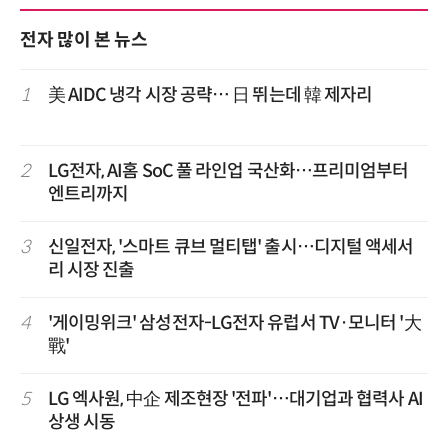
전자 많이 본 뉴스
1
美 AIDC 냉각 시장 공략… 日 뛰는데 韓 제자리
2
LG전자, AI홈 SoC 풀 라인업 국산화…프리미엄부터
엔트리까지
3
신일전자, '스마트 큐브 멀티탭' 출시…디지털 액세서
리 시장 진출
4
'게이밍위크' 삼성전자-LG전자 유럽서 TV·모니터 '大
戰'
5
LG 엑사원, 中企 제조현장 '전파'…대기업과 협력사 AI
상생 시동