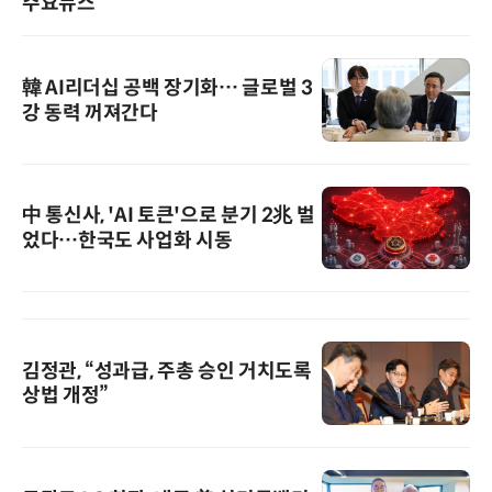
주요뉴스
韓 AI리더십 공백 장기화… 글로벌 3
강 동력 꺼져간다
中 통신사, 'AI 토큰'으로 분기 2兆 벌
었다…한국도 사업화 시동
김정관, “성과급, 주총 승인 거치도록
상법 개정”