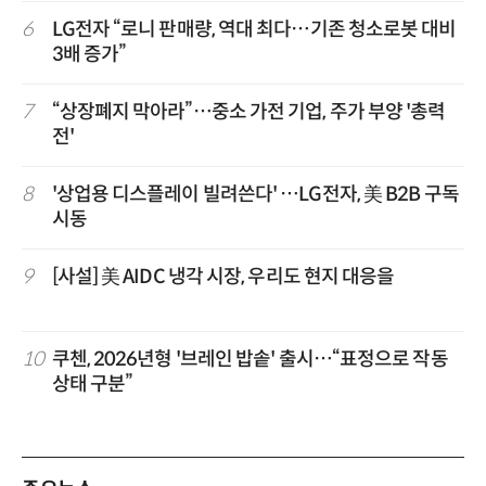
6
LG전자 “로니 판매량, 역대 최다…기존 청소로봇 대비
3배 증가”
7
“상장폐지 막아라”…중소 가전 기업, 주가 부양 '총력
전'
8
'상업용 디스플레이 빌려쓴다' …LG전자, 美 B2B 구독
시동
9
[사설] 美 AIDC 냉각 시장, 우리도 현지 대응을
10
쿠첸, 2026년형 '브레인 밥솥' 출시…“표정으로 작동
상태 구분”