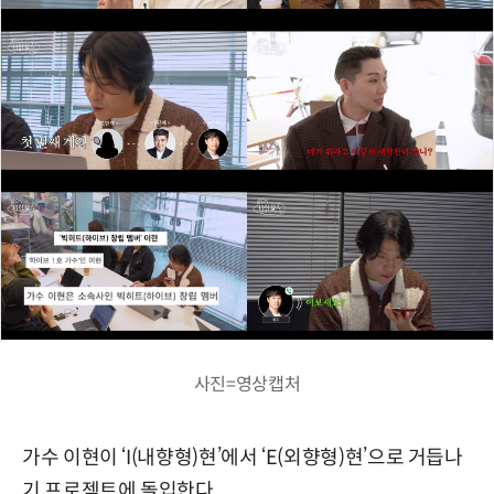
사진=영상캡처
가수 이현이 ‘I(내향형)현’에서 ‘E(외향형)현’으로 거듭나
기 프로젝트에 돌입한다.