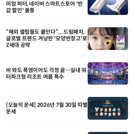
미엄 퍼터, 네이버 스마트스토어 '반
값 할인' 돌풍
“해외 셀럽들도 붙인다”... 드림패치,
글로벌 트렌드 겨냥한 '모양반창고'로
Z세대 공략
비 와도 폭염이어도 걱정 끝…실내 워
터파크형 리조트 여름 특수
[오늘의 운세] 2026년 7월 30일 띠별
운세