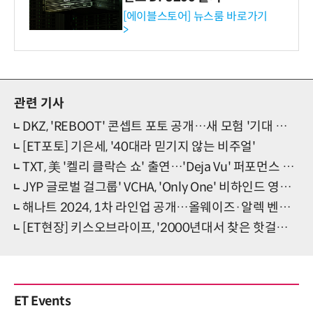
[에이블스토어] 뉴스룸 바로가기
>
관련 기사
DKZ, 'REBOOT' 콘셉트 포토 공개…새 모험 '기대 폭발'
[ET포토] 기은세, '40대라 믿기지 않는 비주얼'
TXT, 美 '켈리 클락슨 쇼' 출연…'Deja Vu' 퍼포먼스 공개
JYP 글로벌 걸그룹' VCHA, 'Only One' 비하인드 영상 깜짝 공개
해나트 2024, 1차 라인업 공개…올웨이즈·알렉 벤자민 등 합류
[ET현장] 키스오브라이프, '2000년대서 찾은 핫걸본능, 완벽대세 Touch'(종합)
ET Events