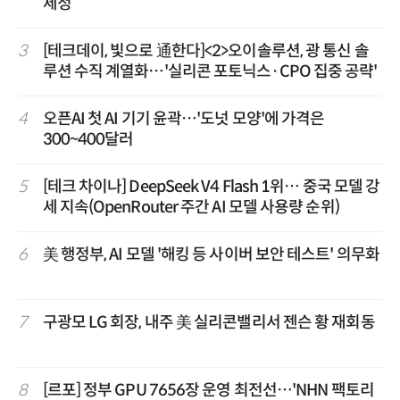
제정
3
[테크데이, 빛으로 通한다]<2>오이솔루션, 광 통신 솔
루션 수직 계열화…'실리콘 포토닉스·CPO 집중 공략'
4
오픈AI 첫 AI 기기 윤곽…'도넛 모양'에 가격은
300~400달러
5
[테크 차이나] DeepSeek V4 Flash 1위… 중국 모델 강
세 지속(OpenRouter 주간 AI 모델 사용량 순위)
6
美 행정부, AI 모델 '해킹 등 사이버 보안 테스트' 의무화
7
구광모 LG 회장, 내주 美 실리콘밸리서 젠슨 황 재회동
8
[르포] 정부 GPU 7656장 운영 최전선…'NHN 팩토리