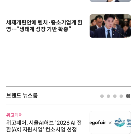
세제개편안에 벤처·중소기업계 환
영…“생태계 성장 기반 확충”
브랜드 뉴스룸
위고페어
위고페어, 서울AI허브 '2026 AI 전
환(AX) 지원사업' 컨소시엄 선정