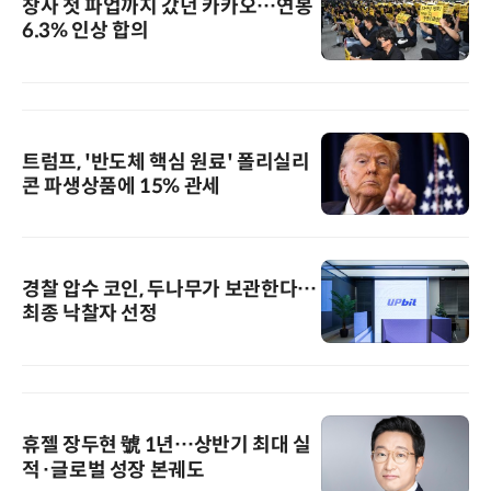
창사 첫 파업까지 갔던 카카오…연봉
6.3% 인상 합의
트럼프, '반도체 핵심 원료' 폴리실리
콘 파생상품에 15% 관세
경찰 압수 코인, 두나무가 보관한다…
최종 낙찰자 선정
휴젤 장두현 號 1년…상반기 최대 실
적·글로벌 성장 본궤도