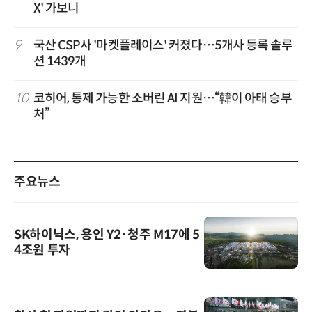
X' 가보니
9
국산 CSP사 '마켓플레이스' 커졌다…5개사 등록 솔루
션 1439개
10
코히어, 통제 가능한 소버린 AI 지원…“韓이 아태 승부
처”
주요뉴스
SK하이닉스, 용인 Y2·청주 M17에 5
4조원 투자