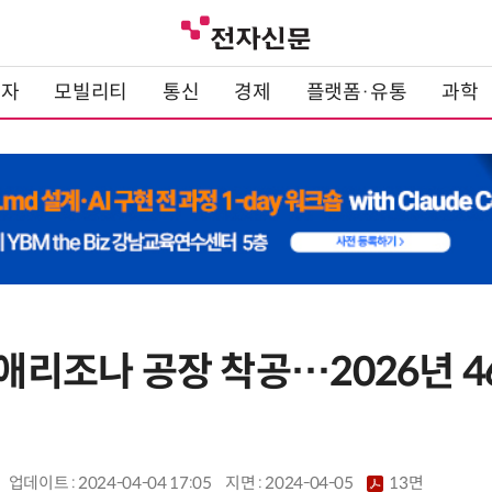
전자
모빌리티
통신
경제
플랫폼·유통
과학
 애리조나 공장 착공…2026년 
업데이트 : 2024-04-04 17:05
지면 :
2024-04-05
13면