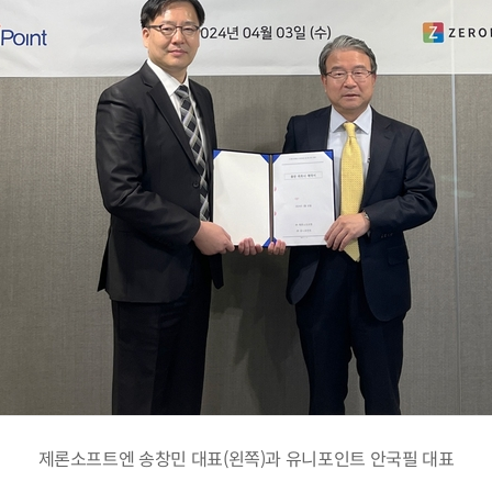
제론소프트엔 송창민 대표(왼쪽)과 유니포인트 안국필 대표