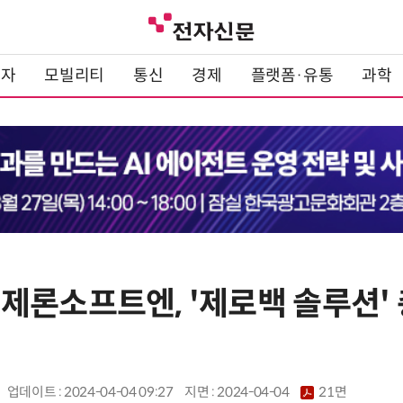
전자
모빌리티
통신
경제
플랫폼·유통
과학
제론소프트엔, '제로백 솔루션'
업데이트 : 2024-04-04 09:27
지면 :
2024-04-04
21면