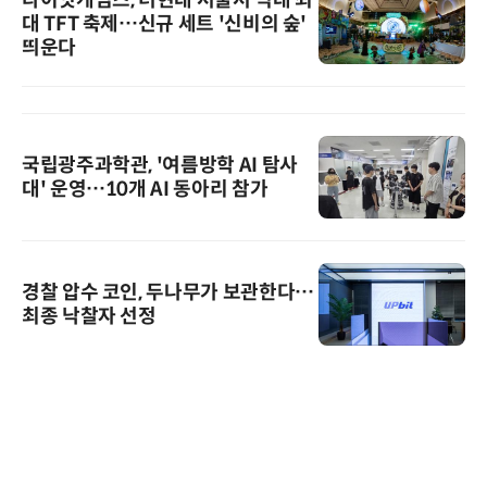
대 TFT 축제…신규 세트 '신비의 숲'
띄운다
국립광주과학관, '여름방학 AI 탐사
대' 운영…10개 AI 동아리 참가
경찰 압수 코인, 두나무가 보관한다…
최종 낙찰자 선정