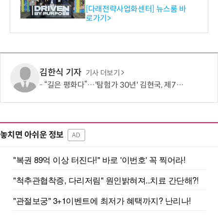
와의 비즈니스 미팅 지원…K
[다래전략사업화센터] 뉴스룸 바
로가기>
-바이오 해외 진출 교두보 확
보
김한식 기자
기사 더보기
“길은 평화다”…'탐험가 30년' 김현국, 제7차 유라시아 대륙횡단 나선다
놓치면 아쉬운 정보
AD