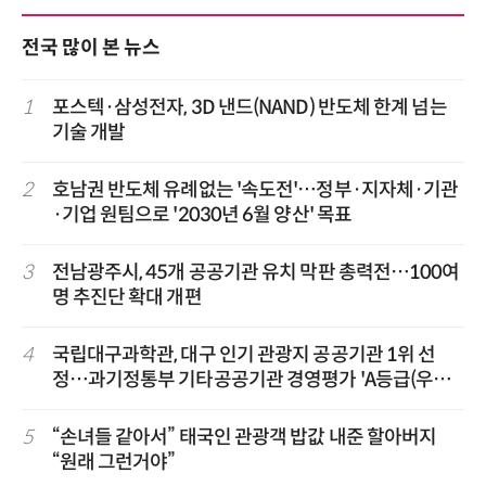
전국 많이 본 뉴스
1
포스텍·삼성전자, 3D 낸드(NAND) 반도체 한계 넘는
기술 개발
2
호남권 반도체 유례없는 '속도전'…정부·지자체·기관
·기업 원팀으로 '2030년 6월 양산' 목표
3
전남광주시, 45개 공공기관 유치 막판 총력전…100여
명 추진단 확대 개편
4
국립대구과학관, 대구 인기 관광지 공공기관 1위 선
정…과기정통부 기타공공기관 경영평가 'A등급(우수)'
겹경사
5
“손녀들 같아서” 태국인 관광객 밥값 내준 할아버지
“원래 그런거야”