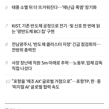
6
태풍 소멸 뒤 더 뜨거워진다…'재난급 폭염' 장기화
7
KIST, 기존 반도체 공정으로 전기·빛 신호 한 번에 읽
는 '광반도체 BCI 칩' 구현
8
전남광주시, '반도체 클러스터 지정' 긴급 점검회의…
전방위 총력전
9
사장 장난에 직원 5m 아래로 추락…노동부, 업체 감독
직접 나섰다
10
“포항을 '제조 AX' 글로벌 거점으로”…포항TP, 한·중
'피지컬 AI' 글로벌 협력 속도